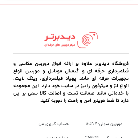
نسبت به نسل قبلی خود که بر تولید محتوا
متمرکز شده است، به یک سنسور 26 مگاپیکسلی
APS-C برای عملکرد سریع‌تر و تصاویر با کیفیت
بالا در فرمی فشرده و طراحی شده برای ولاگرها
مجهز شده است. این امر ZV-E10 II را با مدل
های آزمایش شده و واقعی مانند FX30 و a6700
هماهنگ می کند. حالت های عکاسی خلاقانه
فروشگاه دیدبرتر علاوه بر ارائه انواع دوربین عکاسی و
فیلمبرداری حرفه ای و گیمبال موبایل و دوربین انواع
داخلی، یک میکروفون جهت دار 3 کپسولی، و یک
تجهیزات حرفه ای مانند پهپاد فیلمبرداری، رینگ لایت،
صفحه نمایش لمسی LCD مفصلی 3 اینچی با
انواع لنز و میکرفون را نیز در سایت خود دارد. این مجموعه
با خدماتی مانند ضمانت تست و اصالت کالا سعی بر این
پشتیبانی از جهت گیری عمودی و نور یکپارچه
دارد تا شما خریدی امن و راحت را تجربه کنید.
یکپارچه، یک دستگاه vlogging چند منظوره
قدرتمند را ایجاد می کند. دیگر ارتقاء قابل توجه
دوربین سونی-SONY
حساب کاربری من
ZV-E10 II شامل سیستم فوکوس خودکار
تشخیص فاز 759 نقطه‌ای، حالت Cinematic
دوربین کانن-CANON
درباره دیدبرتر