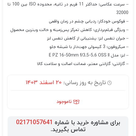
– سرعت عکاسی: حداکثر 11 فریم در ثانیه، محدوده ISO بین 100 تا
32000
– فوکوس خودکار: ردیابی چشم در زمان واقعی
– ویژگی فیلم‌برداری: کاهش تمرکز پس‌زمینه و حالت ویترین محصول
– جبران تنفس لنز: پشتیبانی از کاهش تنفس لنز
– میکروفون: 3 کپسولی جهت‌دار با شیشه جلو
– لنز: مدل E PZ 16-50mm f/3.5-5.6 OSS II
– گارانتی: گارانتی معتبر، ضمانت اصالت و سلامت کالا
تاریخ به روز رسانی:
20 اسفند 1403
ناموجود
برای مشاوره خرید با شماره
02171057641
تماس بگیرید.