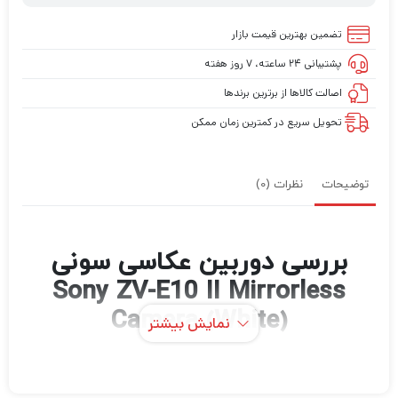
تضمین بهترین قیمت بازار
پشتیبانی ۲۴ ساعته، ۷ روز هفته
اصالت کالاها از برترین برندها
تحویل سریع در کمترین زمان ممکن
توضیحات
نظرات (0)
بررسی دوربین عکاسی سونی
Sony ZV-E10 II Mirrorless
Camera (White)
نمایش بیشتر
Sony ZV-E10 II با ویژگی‌های بهبود یافته‌ای که