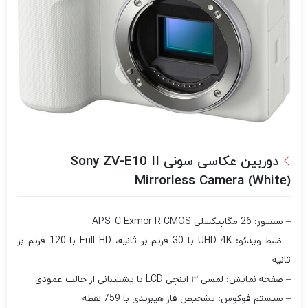
دوربین عکاسی سونی Sony ZV-E10 II
Mirrorless Camera (White)
– سنسور: 26 مگاپیکسلی APS-C Exmor R CMOS
– ضبط ویدئو: UHD 4K با 30 فریم بر ثانیه، Full HD با 120 فریم بر
ثانیه
– صفحه نمایش: لمسی ۳ اینچی LCD با پشتیبانی از حالت عمودی
– سیستم فوکوس: تشخیص فاز هیبریدی با 759 نقطه