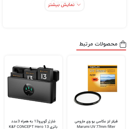
Camera
نمایش بیشتر
محصولات مرتبط
فیلتر لنز عکاسی یو وی مارومی
شارژر گوپرو13 به همراه 3عدد
Marumi UV 77mm filter
باتری K&F CONCEPT Hero 13