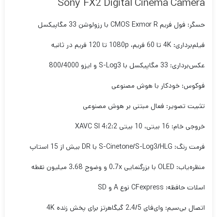
Sony FX2 Digital Cinema Camera
حسگر: فول فریم CMOS Exmor R با رزولوشن 33 مگاپیکسل
فیلم‌برداری: 4K تا 60 فریم، 1080p تا 120 فریم در ثانیه
عکس‌برداری: 33 مگاپیکسل با S-Log3 و ایزو 800/4000
فوکوس: خودکار با هوش مصنوعی
تثبیت تصویر: فعال مبتنی بر هوش مصنوعی
خروجی خام: 16 بیتی، 10 بیتی 4:2:2 XAVC SI
فرمت رنگ: S-Cinetone/S-Log3/HLG با DR بیش از 15 استاپ
منظره‌یاب: OLED با بزرگنمایی 0.7x و وضوح 3.68 میلیون نقطه
اسلات حافظه: CFexpress نوع A و SD
اتصال بی‌سیم: وای‌فای 2.4/5 گیگاهرتز برای پخش زنده 4K