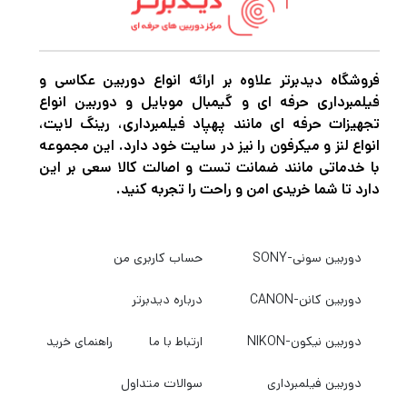
اگر به دنبال تجربه عکاسی باورنکردنی و کیفیت
بی‌نظیر هستید، لنزهای Canon سری RF گزینه‌ی
فروشگاه دیدبرتر علاوه بر ارائه انواع دوربین عکاسی و
ایده‌آلی برای شما هستند. این لنزها با نوآوری و
فیلمبرداری حرفه ای و گیمبال موبایل و دوربین انواع
تجهیزات حرفه ای مانند پهپاد فیلمبرداری، رینگ لایت،
تکنولوژی پیشرفته‌ای که در طراحی آنها به‌کار رفته،
انواع لنز و میکرفون را نیز در سایت خود دارد. این مجموعه
تصاویری شفاف و با جزئیات بالا را ارائه می‌دهند.
با خدماتی مانند ضمانت تست و اصالت کالا سعی بر این
با خرید از
فروشگاه دیدبرتر
، به بهترین قیمت و
دارد تا شما خریدی امن و راحت را تجربه کنید.
خدمات حرفه‌ای دسترسی پیدا کنید و تجربه فوق
العاده عکاسی با لنزهای Canon RF را تجربه کنید.
دوربین سونی-SONY
حساب کاربری من
دوربین کانن-CANON
درباره دیدبرتر
دوربین نیکون-NIKON
ارتباط با ما
راهنمای خرید
دوربین فیلمبرداری
سوالات متداول