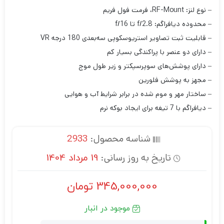
– نوع لنز: RF-Mount، فرمت فول فریم
– محدوده دیافراگم: f/2.8 تا f/16
– قابلیت ثبت تصاویر استریوسکوپی سه‌بعدی 180 درجه VR
– دارای دو عنصر با پراکندگی بسیار کم
– دارای پوشش‌های سوپرسپکتر و زیر طول موج
– مجهز به پوشش فلورین
– ساختار مهر و موم شده در برابر شرایط آب و هوایی
– دیافراگم با 7 تیغه برای ایجاد بوکه نرم
شناسه محصول:
2933
تاریخ به روز رسانی:
19 مرداد 1404
345,000,000
تومان
موجود در انبار