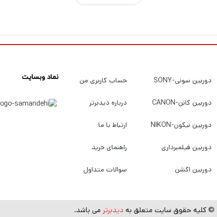
تصویربرداری، سیستم پیشرفته Dual Pixel CMOS AF را
نماد وبسایت
دوربین سونی-SONY
حساب کاربری من
دوربین کانن-CANON
درباره دیدبرتر
دوربین نیکون-NIKON
ارتباط با ما
دوربین فیلمبرداری
راهنمای خرید
در سطح چشم است. برعکس، یک صفحه نمایش لمسی LCD 3.15 اینچی 2.1 
دوربین اکشن
سوالات متداول
ی تنظیم شهودی عکاسی قابل تنظیم است. بدنه آلیاژ منیزیم به عنوان
 رطوبت است.
© کلیه حقوق سایت متعلق به
دیدبرتر
می باشد.