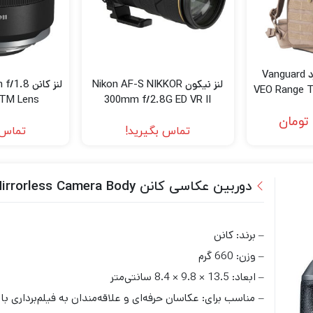
کوله پشتی ونگارد Vanguard
لنز نیکون Nikon AF-S NIKKOR
لنز کانن
VEO Range 
STM Lens
300mm f/2.8G ED VR II
تومان
تماس بگیرید!
تماس 
دوربین عکاسی کانن Canon EOS R Mirrorless Camera Body
– برند: کانن
– وزن: 660 گرم
– ابعاد: 13.5 × 9.8 × 8.4 سانتی‌متر
– مناسب برای: عکاسان حرفه‌ای و علاقه‌مندان به فیلم‌برداری با