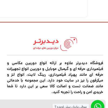
پیچیده جفت می‌کند. EOS R که حول پایه لنز RF جدید می چرخد، ابزاری است که می توان از سری جدیدی از لنزها و فناوری های نوری حداکثر استفاده را برد.
خروجی از طریق HDMI برای کنترل رنگ حتی بیشتر.
فروشگاه دیدبرتر علاوه بر ارائه انواع دوربین عکاسی و
فیلمبرداری حرفه ای و گیمبال موبایل و دوربین انواع تجهیزات
حرفه ای مانند پهپاد فیلمبرداری، رینگ لایت، انواع لنز و
میکرفون را نیز در سایت خود دارد. این مجموعه با خدماتی
مانند ضمانت تست و اصالت کالا سعی بر این دارد تا شما
و پایین است. همچنین یک نوار چند منظوره برا
خریدی امن و راحت را تجربه کنید.
محیط‌ها ساخته شده است، دارای گرد و غبار و
سوالی برایتان پیش اومده ؟