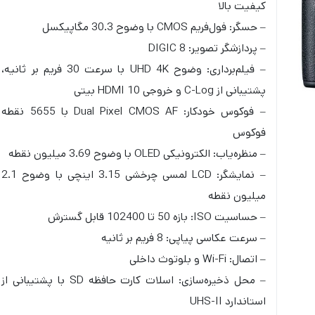
کیفیت بالا
– حسگر: فول‌فریم CMOS با وضوح 30.3 مگاپیکسل
– پردازشگر تصویر: DIGIC 8
– فیلم‌برداری: وضوح UHD 4K با سرعت 30 فریم بر ثانیه،
پشتیبانی از C-Log و خروجی HDMI 10 بیتی
– فوکوس خودکار: Dual Pixel CMOS AF با 5655 نقطه
فوکوس
– منظره‌یاب: الکترونیکی OLED با وضوح 3.69 میلیون نقطه
– نمایشگر: LCD لمسی چرخشی 3.15 اینچی با وضوح 2.1
میلیون نقطه
– حساسیت ISO: بازه 50 تا 102400 قابل گسترش
– سرعت عکاسی پیاپی: 8 فریم بر ثانیه
– اتصال: Wi-Fi و بلوتوث داخلی
– محل ذخیره‌سازی: اسلات کارت حافظه SD با پشتیبانی از
استاندارد UHS-II