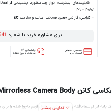
– قابلیت‌های پیشرفته: نوار چندمنظوره، پشتیبانی از Dual
Pixel RAW
– گارانتی: گارانتی معتبر، ضمانت اصالت و سلامت کالا
برای مشاوره خرید با شماره
641
تضمین بهترین
پشتیبانی ۲۴
قیمت بازار
ساعته، ۷ روز هفته
Canon EOS R Mirrorless Ca
ین گام در تکامل بدون آینه کانن ، EOS R یک پایه لنز توسعه‌یافته و سنسور تصویر فول فریم ب
نمایش بیشتر