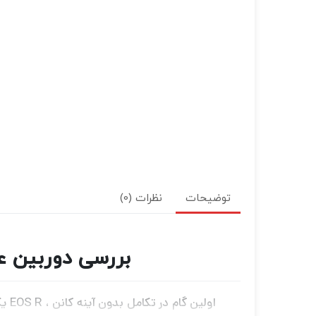
توضیحات
نظرات (0)
بررسی دوربین عکاسی کانن mera Body
اول