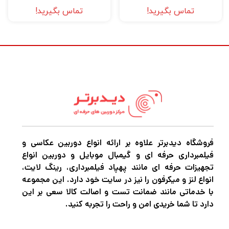
ویدیو است. همچنین دارای سیستم فوکوس در
تماس بگیرید!
تماس بگیرید!
عقب ، به علاوه CPU با سرعت بالا و الگوریتم AF
بهبود یافته برای سرعت بالا AF است و فوکوس
دستی تمام وقت را برای تنظیمات سریع ارائه می
دهد. EF-S 10-18mm f 4.5-5.6 IS STM
عملکرد قابل اعتماد ، پر سرعت و آرام را با زاویه
دید گسترده ارائه می دهد و آن را به یک لنز ایده
آل برای عکاسی روزمره ، مسافرت ، عکس و
فیلمبرداری روزمره تبدیل می کند.
فروشگاه دیدبرتر علاوه بر ارائه انواع دوربین عکاسی و
فیلمبرداری حرفه ای و گیمبال موبایل و دوربین انواع
تجهیزات حرفه ای مانند پهپاد فیلمبرداری، رینگ لایت،
انواع لنز و میکرفون را نیز در سایت خود دارد. این مجموعه
با خدماتی مانند ضمانت تست و اصالت کالا سعی بر این
دارد تا شما خریدی امن و راحت را تجربه کنید.