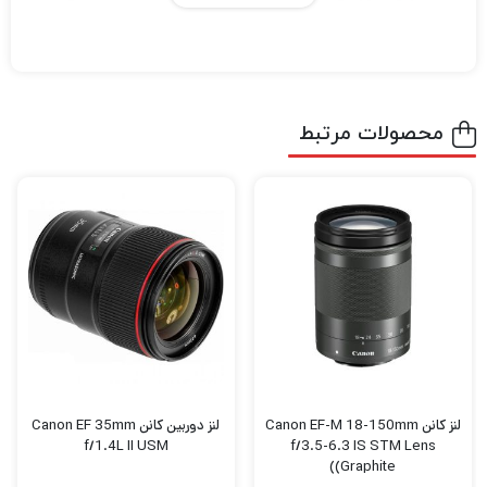
سیستم دارای یک سیستم بزرگنمایی نوری 4 گروه
است و شامل یک عنصر با قطر بزرگ ، یک عنصر لنز
کروی ، یک عنصر لنز UD و پوشش های لنز پیشرفته
محصولات مرتبط
برای تصاویر با کنتراست بالا ، با وضوح بالا با
حداقل تابش نور است.
دیافراگم دایره ای با 7 تیغه به اطمینان از تاری و
ظرافت پس زمینه کمک می کند و سیستم تثبیت
کننده تصویر نوری Canon حداکثر چهار توقف
معادل اصلاح لرزش را فراهم می کند.
این لنز دارای STP موتور پله ای و مکانیسم تمرکز
لنز کانن Canon EF-M 18-150mm
لنز دوربین کانن Canon EF 35mm
f/1.4L II USM
f/3.5-6.3 IS STM Lens
تصفیه شده برای AF صاف و مداوم هنگام ضبط
(Graphite)