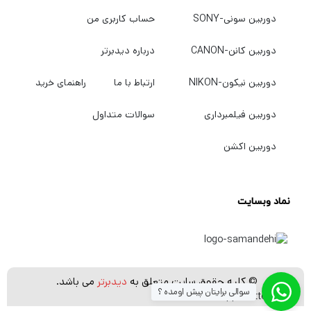
دوربین سونی-SONY
حساب کاربری من
دوربین کانن-CANON
درباره دیدبرتر
دوربین نیکون-NIKON
ارتباط با ما
راهنمای خرید
دوربین فیلمبرداری
سوالات متداول
دوربین اکشن
نماد وبسایت
© کلیه حقوق سایت متعلق به
دیدبرتر
می باشد.
سوالی برایتان پیش اومده ؟
[whatsapp_buttons]