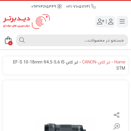
09364165449
021-71057641
|
0
Home
-
لنز کانن-CANON
-
لنز کانن EF-S 10-18mm f/4.5-5.6 IS
STM