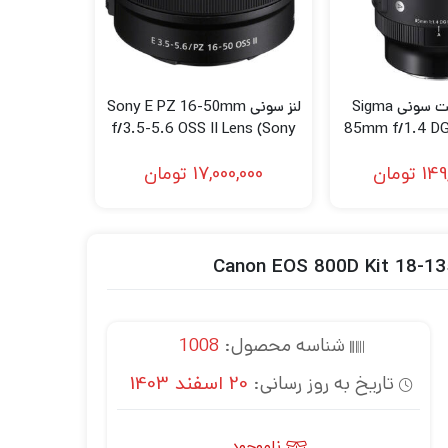
لنز سیگما مانت سونی Sigma
لنز سونی Sony E PZ 16-50mm
f/3.5-5.6 OSS II Lens (Sony
85mm f/1.4 DG
E)
for So
149
تومان
17,000,000
تومان
شناسه محصول:
1008
تاریخ به روز رسانی:
20 اسفند 1403
ناموجود