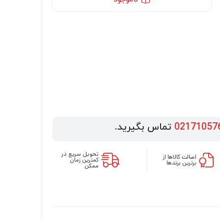
02171057
تماس بگیرید.
تحویل سریع در
اصالت کالاها از
کمترین زمان
برترین برندها
ممکن