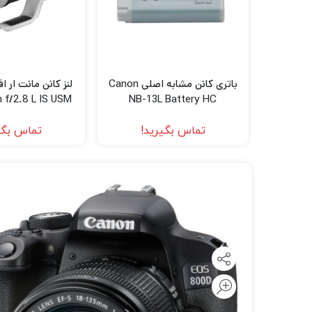
لنز سامیانگ-Samyang
لنز فوجی فیلم – FujiFilm
لنز موبایل
باتری کانن مشابه اصلی Canon
f/2.8 L IS USM
NB-13L Battery HC
(Canon RF)
تماس بگیرید!
تماس بگی