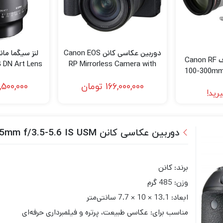
دوربین عکاسی کانن Canon EOS
لنز کانن مانت ار اف Canon RF
 DN Art Lens
RP Mirrorless Camera with
100-300mm 
ny E
24-105mm f/4-7.1 Lens
Lens 
166,000,000
تومان
,500,000
رید!
دوربین عکاسی کانن Canon EOS 800D Kit 18-135mm f/3.5-5.6 IS USM
برند: کانن
وزن: 485 گرم
ابعاد: 13.1 × 10 × 7.7 سانتی‌متر
مناسب برای: عکاسی طبیعت، پرتره و فیلمبرداری حرفه‌ای