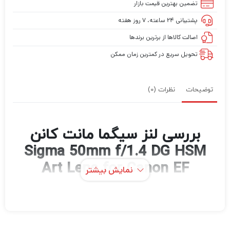
تضمین بهترین قیمت بازار
پشتیبانی ۲۴ ساعته، ۷ روز هفته
اصالت کالاها از برترین برندها
تحویل سریع در کمترین زمان ممکن
توضیحات
نظرات (0)
بررسی لنز سیگما مانت کانن
Sigma 50mm f/1.4 DG HSM
Art Lens for Canon EF
نمایش بیشتر
لنز کانن EF سیگما 50 میلی‌متری f/1.4 DG HSM
یک لنز با طول استاندارد سریع است که برای