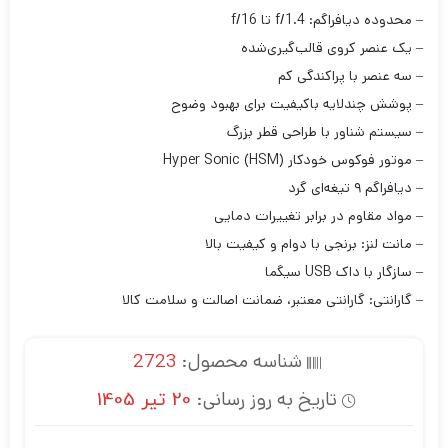
– محدوده دیافراگم: f/1.4 تا f/16
– یک عنصر کروی قالب‌گیری‌شده
– سه عنصر با پراکندگی کم
– پوشش چندلایه باکیفیت برای بهبود وضوح
– سیستم شناور با طراحی قطر بزرگ
– موتور فوکوس خودکار Hyper Sonic (HSM)
– دیافراگم ۹ تیغه‌ای گرد
– مواد مقاوم در برابر تغییرات دمایی
– مانت لنز: برنجی با دوام و کیفیت بالا
– سازگار با داک USB سیگما
– گارانتی: گارانتی معتبر، ضمانت اصالت و سلامت کالا
شناسه محصول:
2723
تاریخ به روز رسانی:
20 تیر 1405