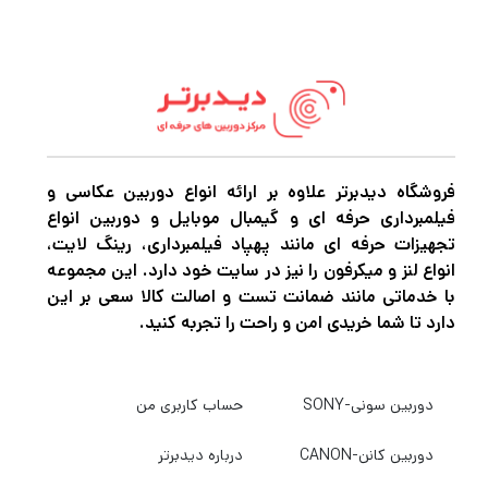
یک موتور AF Hyper Sonic، همراه با یک
الگوریتم AF بهینه‌سازی شده، عملکرد فوکوس
خودکار آرام، روان و سریع را ایجاد می‌کند که
استفاده از این لنز را در موقعیت‌های مختلف
بسیار مفید می‌کند. این موتور AF همچنین
فروشگاه دیدبرتر علاوه بر ارائه انواع دوربین عکاسی و
امکان کنترل تمام وقت فوکوس دستی را برای
فیلمبرداری حرفه ای و گیمبال موبایل و دوربین انواع
دقت دقیق با چرخاندن حلقه فوکوس در هر زمان
تجهیزات حرفه ای مانند پهپاد فیلمبرداری، رینگ لایت،
انواع لنز و میکرفون را نیز در سایت خود دارد. این مجموعه
فراهم می کند.
با خدماتی مانند ضمانت تست و اصالت کالا سعی بر این
دارد تا شما خریدی امن و راحت را تجربه کنید.
اگر در حرفه عکاسی و فیلمبرداری مشغول به
فعالیت هستید قطعاً برای این که بتوانید عکس
دوربین سونی-SONY
حساب کاربری من
های حرفه ای و بی نظیر خلق کنید و بهترین نوع
دوربین کانن-CANON
درباره دیدبرتر
فیلمبرداری را تجربه کنید نیاز به دوربین‌های