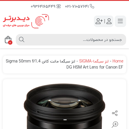
09364165449
021-71057641
|
0
Home
-
لنز سیگما-SIGMA
-
لنز سیگما مانت کانن Sigma 50mm f/1.4
DG HSM Art Lens for Canon EF