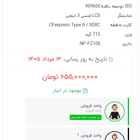
ISO توسعه یافته
409600
نمایشگر
LCD لمسی 3 اینچی
کارت حافظه
CFexpress Type A / SDXC
وزن
715 گرم
باتری
NP-FZ100
تاریخ به روز رسانی:
14 مرداد 1405
655,000,000
تومان
موجود در انبار
واحد فروش
واحد فروش
در خدمت شما هستیم
واحد فروش 1