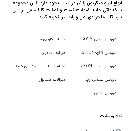
انواع لنز و میکرفون را نیز در سایت خود دارد. این مجموعه
با خدماتی مانند ضمانت تست و اصالت کالا سعی بر این
دارد تا شما خریدی امن و راحت را تجربه کنید.
طراحی سینمایی در بدنه‌ای جمع‌وجور
یکی از مهم‌ترین ویژگی‌های Sony FX3A طراحی
دوربین سونی-SONY
حساب کاربری من
فشرده و سبک آن است. این دوربین با وزن حدود
دوربین کانن-CANON
درباره دیدبرتر
715 گرم همراه باتری و کارت حافظه، امکان
تصویربرداری طولانی‌مدت و استفاده روی گیمبال،
دوربین نیکون-NIKON
ارتباط با ما
راهنمای خرید
ریگ، اسلایدر و تجهیزات حرکتی را فراهم می‌کند.
دوربین فیلمبرداری
سوالات متداول
بدنه از آلیاژ منیزیم ساخته شده و مقاومت بالایی
دوربین اکشن
در برابر شرایط مختلف کاری دارد. طراحی بدون نیاز
به کیج (Cage-Free Design) باعث شده بسیاری
نماد وبسایت
از کاربران بتوانند تجهیزات جانبی خود را مستقیماً