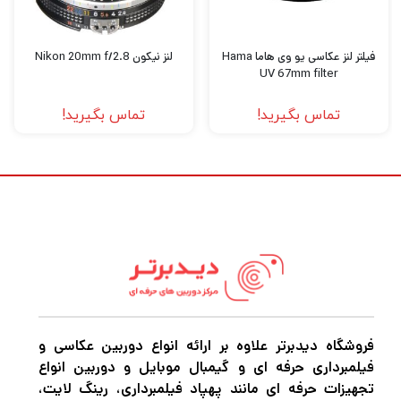
16Bit، گستره دینامیکی بیش از 15 استاپ و
سیستم فوکوس پیشرفته سونی، ترکیبی از کیفیت
فیلتر لنز عکاسی یو وی هاما Hama
لنز نیکون Nikon 20mm f/2.8
سینمایی و ابعاد جمع‌وجور را در اختیار کاربران قرار
UV 67mm filter
می‌دهد.
تماس بگیرید!
تماس بگیرید!
Sony FX3A در واقع بسیاری از قابلیت‌های
دوربین‌های سینمایی حرفه‌ای سری FX را در
بدنه‌ای کوچک و سبک ارائه می‌کند تا کاربران
بتوانند بدون نیاز به تجهیزات حجیم، پروژه‌های
حرفه‌ای فیلمسازی را اجرا کنند. طراحی فشرده،
عملکرد عالی در نور کم و امکانات صوتی حرفه‌ای
باعث شده FX3A به یکی از محبوب‌ترین
فروشگاه دیدبرتر علاوه بر ارائه انواع دوربین عکاسی و
دوربین‌های تولید محتوا و فیلمسازی در جهان
فیلمبرداری حرفه ای و گیمبال موبایل و دوربین انواع
تجهیزات حرفه ای مانند پهپاد فیلمبرداری، رینگ لایت،
تبدیل شود.