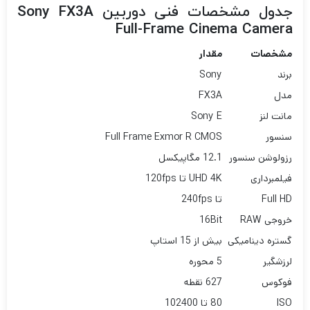
جدول مشخصات فنی دوربین Sony FX3A
Full-Frame Cinema Camera
مشخصات
مقدار
برند
Sony
مدل
FX3A
مانت لنز
Sony E
سنسور
Full Frame Exmor R CMOS
رزولوشن سنسور
12.1 مگاپیکسل
فیلمبرداری
UHD 4K تا 120fps
Full HD
تا 240fps
خروجی RAW
16Bit
گستره دینامیکی
بیش از 15 استاپ
لرزشگیر
5 محوره
فوکوس
627 نقطه
ISO
80 تا 102400