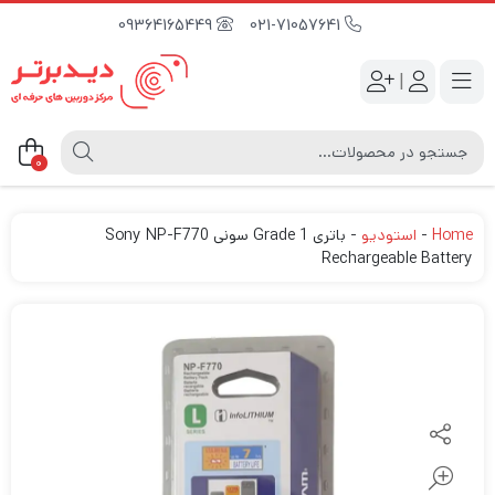
09364165449
021-71057641
|
0
Home
-
استودیو
-
باتری Grade 1 سونی Sony NP-F770
Rechargeable Battery