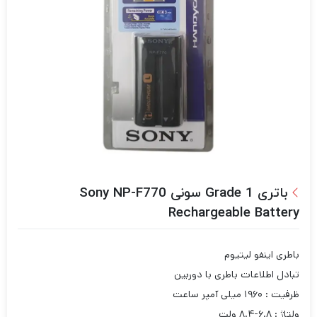
باتری Grade 1 سونی Sony NP-F770
Rechargeable Battery
باطری اینفو لیتیوم
تبادل اطلاعات باطری با دوربین
ظرفیت : ۱۹۶۰ میلی آمپر ساعت
ولتاژ : ۶.۸-۸.۴ ولت