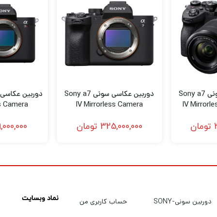
می تواند برای کار در شرایط کم نور تا ISO 102400 افزایش یابد. این سنسور دارای طراحی منح
توانایی‌های جمع‌آوری نور، کاهش نویز و افزایش سرعت بازخوانی برای 
سنسور و پر
دوربین عکاسی سونی Sony a7
دوربین عکاسی سونی Sony a7
ss Camera
IV Mirrorless Camera
IV Mirrorl
28-7
تومان
325,000,000
تومان
,000,000
ضبط بیش از نمونه 4K نیز امکان پذیر است، ک
ستعار، فاقد پیوند پیکسل است.
نماد وبسایت
دوربین سونی-SONY
حساب کاربری من