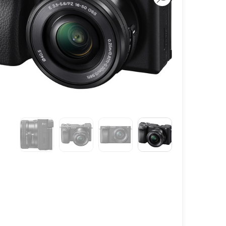
لنز سامیانگ-Samyang
لنز فوجی فیلم – FujiFilm
لنز موبایل