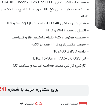
– منظره‌یاب الکترونیکی: XGA Tru-Finder 2.36m-Dot OLED
– صفحه‌نمایش: لمسی کج 180 درجه، 3.0 اینچ، 921.6 هزار
نقطه
– فیلم‌برداری: داخلی UHD 4K، پشتیبانی از S-Log3 و HLG
– اتصال بی‌سیم: Wi-Fi و NFC
– سیستم فوکوس: 425 نقطه تشخیص فاز و کنتراست
– سرعت عکسبرداری: تا 11 فریم در ثانیه
– دامنه ISO: تا 102400
– لنز: E PZ 16-50mm f/3.5-5.6 OSS
– گارانتی: گارانتی معتبر، ضمانت اصالت و سلامت کالا
برای مشاوره خرید با شماره
641
تضمین بهترین
پشتیبانی ۲۴