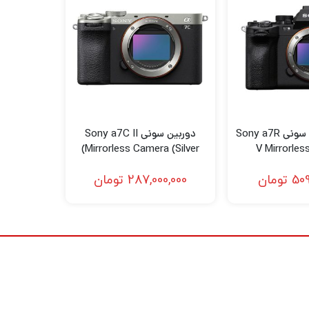
سنسور Exmor CMOS 24.2 مگاپیکسلی با فرمت APS-C کیفیت تصویر صاف و ظریف را با حداقل نویز و حساسیت بالا از ISO 100-32000 دریافت می کند، که
صربه‌فردی است که از سیم‌کشی مسی نازک، پردازش مدار بهبود یافته
بهره‌مندی از ضبط ویدیو استفاده می‌کند. ترکیب
دازنده BIONZ X همچنین از بالاترین نرخ عکسبرداری پیاپی 11 فریم در ثانیه با AF و AE یا حداکثر 8 فریم در ثانیه با شاتر بی صدا بهره می برد و امکان
دوربین عکاسی سونی Sony a7R
دوربین سونی Sony a7C II
Mirrorless Camera (Silver)
V Mirrorle
509
تومان
287,000,000
تومان
ضبط داخلی ویدیوی UHD 4K با نرخ فریم چندگانه تا 30 فریم در ثانیه با استفاده از تمام عرض سنسور با نمونه‌برداری رنگی 8 بیتی 4:2:0 با استفاده از کدک XAVC S با
ه از یک منطقه ضبط 6K در ناحیه Super 35 برای جزئیات بیشتر استفاده می کند. این بازخوانی کامل پیکسل، برای
ZV-E10 با داشتن کنترل‌های رنگ و گاما قابل تنظیم گسترده، به کاربران اجازه می‌دهد تا گاما، سطح مشکی، زانو، سطح رنگ و موارد دیگر را تنظیم کنند. از همان S-