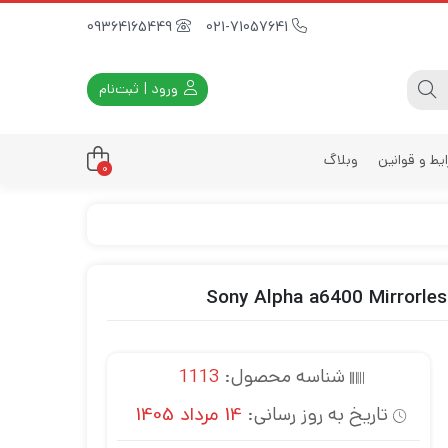
09364165449
021-71057641
ورود | ثبت‌نام
یط و قوانین
وبلاگ
0
داری
زه
زی
د
ی
شناسه محصول:
1113
یه
تاریخ به روز رسانی:
14 مرداد 1405