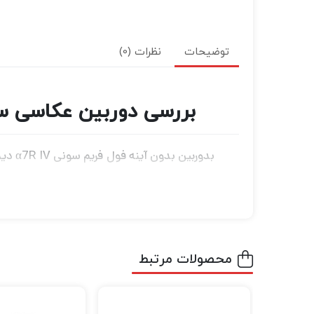
توضیحات
نظرات (0)
بررسی دوربین عکاسی سونی 7R IV Mirrorless Digital Camera (Body
بدورب
سرعت فوق‌العاده بالا در بدنه جمع‌وجور. ببین
در سکوت مطلق عکاسی کنید.
عکاسی بی‌صدا نه تنها مزیت مفیدی را در مکان‌
محصولات مرتبط
می‌کند. شاتر بدون لرزش وضوح بسیار بالای α7R IV را برای تصاویر واضح و شفاف به حداکثر می‌رساند.