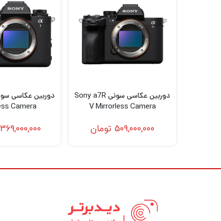
بالاترین سطح سرعت انفجار در کلاس آن
پیوسته با نمای زنده). این به شما امکان می د
بالا 61.0 مگاپیکسل امکان پذیر است، ثبت کنید.
26.2 مگاپیکسل مفید با برش APS-C.
دوربین عکاسی سونی Sony a7R
less Camera
V Mirrorless Camera
مگاپیکسل حفظ کنید. این بدان معناست که α7R IV می تواند به شما کمک کند تا از فول فریم 61.0 مگاپیکسلی به طور فعال استفاده کنید.
509,000,000
تومان
,369,000,000
دقت بالا در نور کم
که دیافراگم پایین است.
تا 68 عکس به طور پیوسته بگیرید.