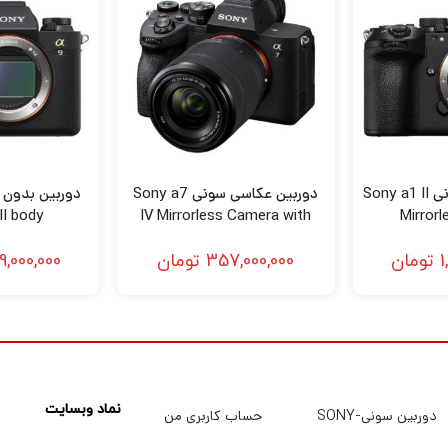
.
هد لحظات تعیین کننده ای مانند حرکت حیوانات وحشی را با جزئیات ظ
دوربین عکاسی سونی Sony a1 II
دوربین عکاسی سونی Sony a7
II body
IV Mirrorless Camera with
Mirror
28-70mm Lens
1
تومان
357,000,000
تومان
9,000,000
الگوریتم‌های پیشرفته AF به دقت AF در سطوح نوری کم‌تر از EV-3 کمک می‌کنند. گزی
نماد وبسایت
دوربین سونی-SONY
حساب کاربری من