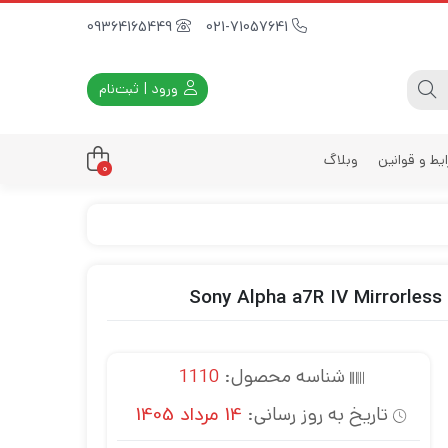
09364165449
021-71057641
ورود | ثبت‌نام
یط و قوانین
وبلاگ
0
داری
زه
زی
د
ی
شناسه محصول:
1110
یه
تاریخ به روز رسانی:
14 مرداد 1405