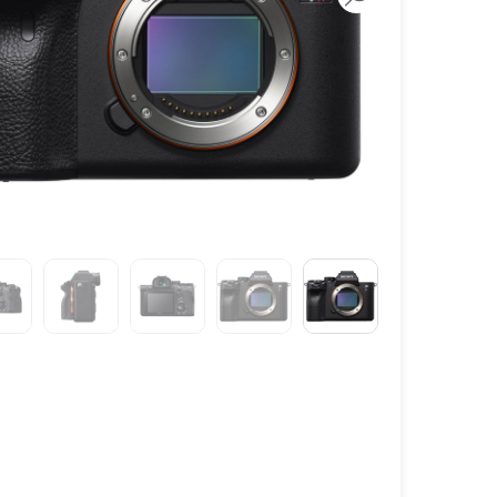
لنز سامیانگ-Samyang
لنز فوجی فیلم – FujiFilm
لنز موبایل