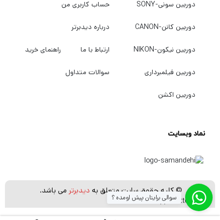
دوربین سونی-SONY
حساب کاربری من
دوربین کانن-CANON
درباره دیدبرتر
دوربین نیکون-NIKON
ارتباط با ما
راهنمای خرید
دوربین فیلمبرداری
سوالات متداول
دوربین اکشن
نماد وبسایت
© کلیه حقوق سایت متعلق به
دیدبرتر
می باشد.
سوالی برایتان پیش اومده ؟
[whatsapp_buttons]