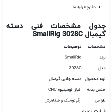
دفترچه راهنما
جدول مشخصات فنی دسته
گیمبال SmallRig 3028C
مشخصات
توضیحات
برند
SmallRig
مدل
3028C
نوع محصول
دسته جانبی گیمبال
جنس بدنه
آلیاژ آلومینیوم CNC
طراحی
ارگونومیک و ضدلغزش
قابلیت تنظیم