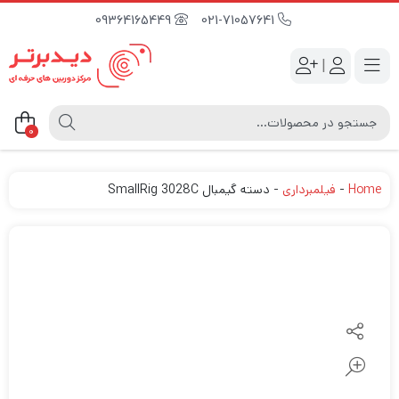
09364165449
021-71057641
|
0
Home
-
فیلمبرداری
-
دسته گیمبال SmallRig 3028C