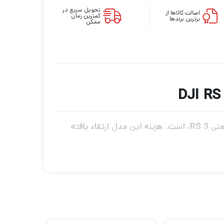
تحویل سریع در
اصالت کالاها از
کمترین زمان
برترین برندها
ممکن
از DJI (549 دلار) به‌روزرسانی ساده‌ای برای گیمبال محبوب ما، یعنی RS 3، است. هزینه این مدل ارتقاء یافته
ی صاف و شبیه به Steadicam، اثربخش بوده است. ارتقاهای جزئی شامل پشتیبانی از ویدیوی عمودی
ظه‌ای در تجربه کاربری ایجاد می‌کند. اگر با
تجهیزات پیشرفته و به خصوص لنزهای حجیم کار می‌کنید، نسخه Pro مدل RS 4 (869 دلار) می‌تواند وزن بیشتری را تحمل کند. اما با ظرفیت حمل 6.6 کیلوگرمی