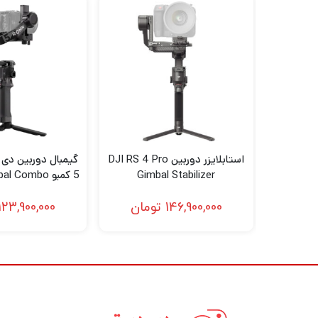
طراحی صفحه آزادسازی سریع نسل دوم
با صفحات آشنای دولایه آزادسازی
گیمبال RS 4
به تیراندازی عمودی بومی طراحی شده است. یک
قرار دادن برای نصب ایمن دوربین است.
سازگاری
برای لیست کامل دوربین های سازگار، لطفاً جدید
استابلایزر دوربین DJI RS 4 Pro
گیمبال دوربین دی
Gimbal Stabilizer
5 کمبو  Combo
قفل های محوری خودکار نسل دوم
Kit
146,900,000
تومان
123,900,000
هنگامی که گیمبال خاموش است، می توانید دکمه
و به شما امکان می دهد فقط در دو ثانیه شرو
می‌شوند، که حرکت یا ذخیره‌سازی را به طور 
بیشتر لرزش گیمبال شده است.