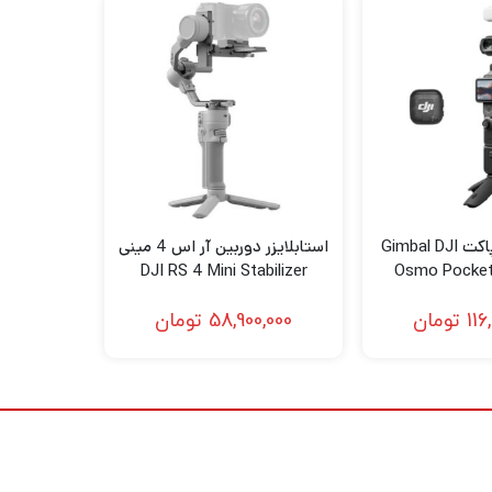
ند. صفحه افقی به تازگی برای انتقال سریعتر
 تنظیم می کند. صفحه بالایی دارای راهنمای
گیمبال اسمو پاکت Gimbal DJI
استابلایزر دوربین آر اس 4 مینی
DJI RS 4 Mini Stabilizer
Osmo Pocket
Com
116
تومان
58,900,000
تومان
کار گسترش می یابد، قفل سه محور باز می شود
 طور خودکار قفل می‌شوند و وارد حالت خواب
ف‌های کوچک‌تر در هنگام قفل شدن برای کاهش