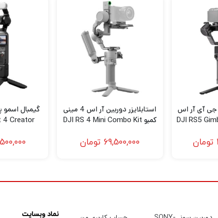
 سریع نسل قبلی خود، نصب و متعادل کردن دوربین شما را آسان می ک
 دکمه تنظیم دقیق، محور شیب را برای حرکت دوربین به جلو یا عقب
ترین اطلاعات سازگاری را در
وب سایت DJI
ببینید.
 جی آی آر اس
استابلایزر دوربین آر اس 4 مینی
DJI RS5 Gimbal
کمبو DJI RS 4 Mini Combo Kit
 4 Creator
bo
تومان
69,500,000
تومان
,500,000
 پاور را فشار داده و نگه دارید، و در حالی که گیمبال به طور خود
ع به کار کنید. دکمه روشن/خاموش را یک بار فشار دهید، محورها به
قابل توجهی کارآمدتر می‌کند. تکرار دوم این طرح باعث ایجاد شکا
نماد وبسایت
دوربین سونی-SONY
حساب کاربری من