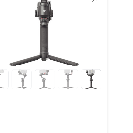
لنز سامیانگ-Samyang
لنز فوجی فیلم – FujiFilm
لنز موبایل