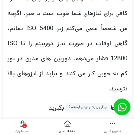
کافی برای نیازهای شما خوب است یا خیر. اگرچه
من شخصاً سعی می‌کنم زیر ISO 6400 بمانم،
گاهی اوقات در صورت نیاز دوربینم را تا ISO
12800 فشار می‌دهم. دوربین های مدرن در نور
کم به خوبی کار می کنند و نباید از ایزوهای بالا
نترسید.
3.4) با فرمت RAW عکس بگیرید
سوالی برایتان پیش اومده ؟
[whatsapp_buttons]
من همیشه با فرمت RAW عکاسی می‌کنم، زیرا
0
ستون کناری
صفحه اصلی
سبد خرید