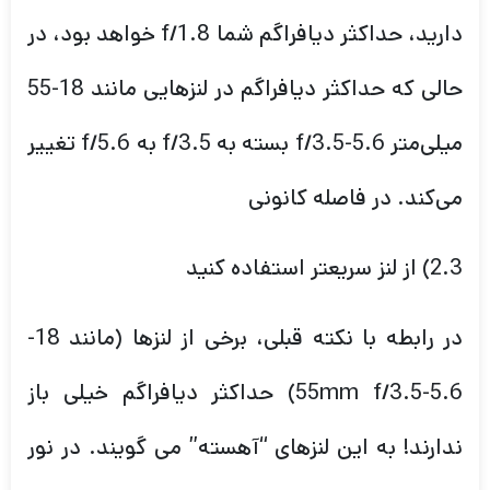
دارید، حداکثر دیافراگم شما f/1.8 خواهد بود، در
حالی که حداکثر دیافراگم در لنزهایی مانند 18-55
میلی‌متر f/3.5-5.6 بسته به f/3.5 به f/5.6 تغییر
می‌کند. در فاصله کانونی
2.3) از لنز سریعتر استفاده کنید
در رابطه با نکته قبلی، برخی از لنزها (مانند 18-
55mm f/3.5-5.6) حداکثر دیافراگم خیلی باز
ندارند! به این لنزهای “آهسته” می گویند. در نور