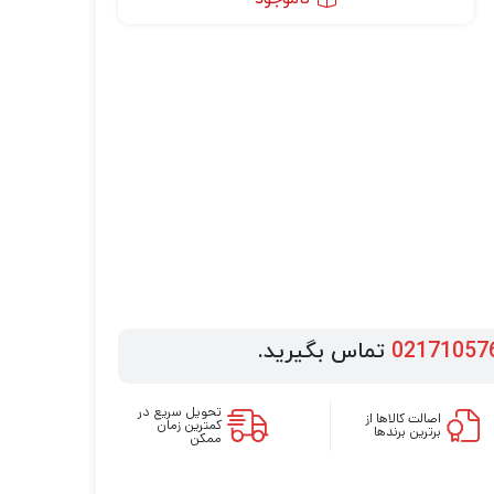
02171057
تماس بگیرید.
تحویل سریع در
اصالت کالاها از
کمترین زمان
برترین برندها
ممکن