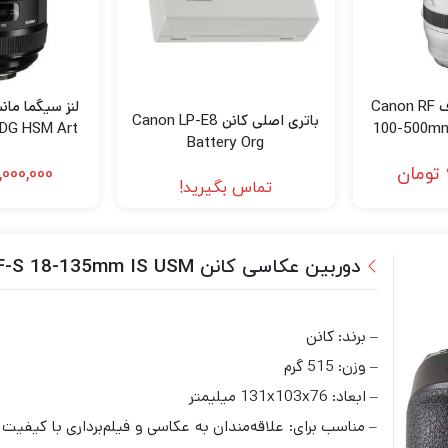
لنز کانن مانت ار اف Canon RF
باتری اصلی کانن Canon LP-E8
DG HSM Art
100-500mm 
Battery Org
Nikon F
US
تومان
,000,000
تماس بگیرید!
دوربین عکاسی کانن Canon EOS 850D kit with EF-S 18-135mm IS USM
– برند: کانن
– وزن: 515 گرم
– ابعاد: 131x103x76 میلیمتر
– مناسب برای: علاقه‌مندان به عکاسی و فیلم‌برداری با کیفیت