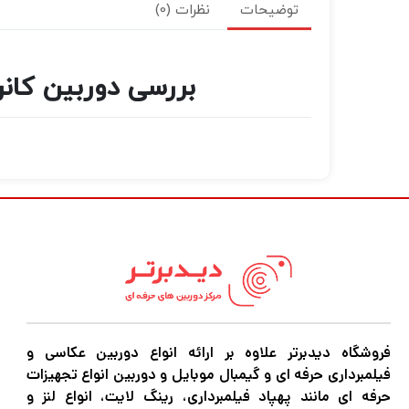
توضیحات
نظرات (0)
بررسی دوربین کانن EOS 850D kit with EF-S 18-135mm IS USM
فروشگاه دیدبرتر علاوه بر ارائه انواع دوربین عکاسی و
فیلمبرداری حرفه ای و گیمبال موبایل و دوربین انواع تجهیزات
حرفه ای مانند پهپاد فیلمبرداری، رینگ لایت، انواع لنز و