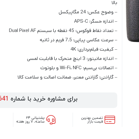
بالا
– وضوح عکس: 24 مگاپیکسل
– اندازه حسگر: APS-C
– تعداد نقاط فوکوس: 45 نقطه با سیستم Dual Pixel AF
– سرعت عکاسی پیاپی: 7.5 فریم در ثانیه
– کیفیت فیلم‌برداری: 4K
– اندازه مانیتور: 3 اینچ متحرک با قابلیت لمسی
– اتصالات بی‌سیم: Wi-Fi، NFC و بلوتوث
– گارانتی: گارانتی معتبر، ضمانت اصالت و سلامت کالا
برای مشاوره خرید با شماره
641
تضمین بهترین
پشتیبانی ۲۴
قیمت بازار
ساعته، ۷ روز هفته