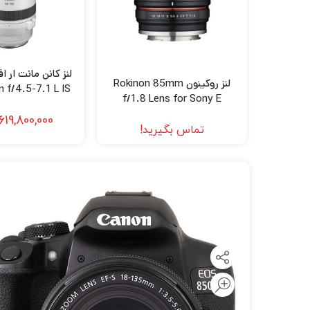
لنز سامیانگ-Samyang
لنز فوجی فیلم – FujiFilm
لنز موبایل
لنز روکینون Rokinon 85mm
f/4.5-7.1 L IS
f/1.8 Lens for Sony E
M Lens
619,800,000
تماس بگیرید!