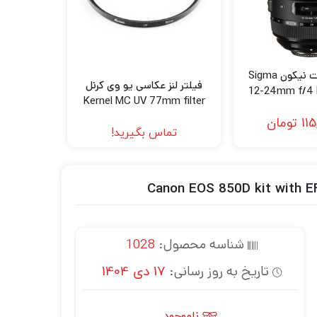
لنز سیگما مانت نیکون Sigma
فیلتر لنز عکاسی یو وی کرنل
12-24mm f/4 
Kernel MC UV 77mm filter
Lens for 
115
تومان
تماس بگیرید!
شناسه محصول:
1028
تاریخ به روز رسانی:
17 دی 1404
ناموجود