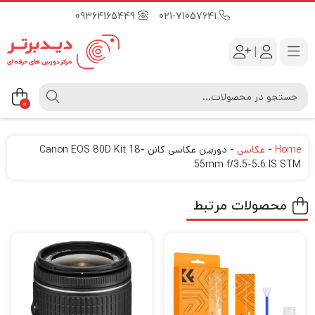
09364165449
021-71057641
|
0
Home
-
عکاسی
-
دوربین عکاسی کانن Canon EOS 80D Kit 18-
55mm f/3.5-5.6 IS STM
محصولات مرتبط