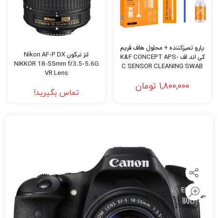
پارو تمیزکننده + محلول هاف فریم
لنز نیکون Nikon AF-P DX
کی اند اف K&F CONCEPT APS-
NIKKOR 18-55mm f/3.5-5.6G
C SENSOR CLEANING SWAB
VR Lens
KIT
1,800,000
تومان
تماس بگیرید!