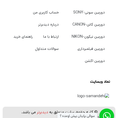
دوربین سونی-SONY
حساب کاربری من
دوربین کانن-CANON
درباره دیدبرتر
دوربین نیکون-NIKON
ارتباط با ما
راهنمای خرید
دوربین فیلمبرداری
سوالات متداول
دوربین اکشن
نماد وبسایت
© کلیه حقوق سایت متعلق به
دیدبرتر
می باشد.
سوالی برایتان پیش اومده ؟
[whatsapp_buttons]