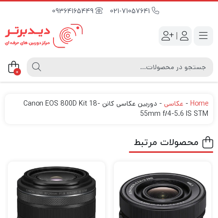
09364165449
021-71057641
|
0
Home
-
عکاسی
-
دوربین عکاسی کانن Canon EOS 800D Kit 18-
55mm f/4-5.6 IS STM
محصولات مرتبط