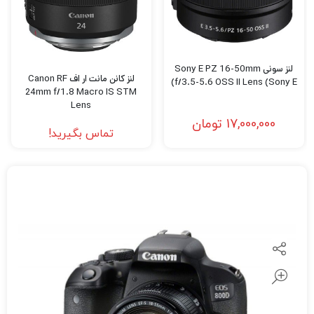
لنز سونی Sony E PZ 16-50mm
لنز کانن مانت ار اف Canon RF
f/3.5-5.6 OSS II Lens (Sony E)
24mm f/1.8 Macro IS STM
Lens
17,000,000
تومان
تماس بگیرید!