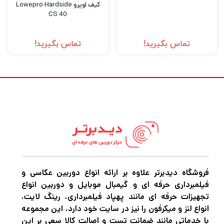
کیف لوپرو Lowepro Hardside
CS 40
طراحی مقاوم و مدرن کوله پشتی دوربین
VEO GO 46 M BK
تماس بگیرید!
تماس بگیرید!
کوله پشتی
از
VEO GO 46M BK
جنس نایلون
ساخته شده که در برابر
بادوام و ضد‌نفوذ آب
خط‌و‌خش، گرد‌وغبار و رطوبت مقاومت بالایی دارد.
بندهای چرمی‌-پارچه‌ای جلوی کیف علاوه بر ظاهری
جذاب و کلاسیک، وظیفه قفل ایمنی را نیز بر
عهده دارند.
بندهای قابل تنظیم شانه و پدهای نرم پشت کیف،
راحتی فوق‌العاده‌ای را در استفاده طولانی‌مدت
فروشگاه دیدبرتر علاوه بر ارائه انواع دوربین عکاسی و
فیلمبرداری حرفه ای و گیمبال موبایل و دوربین انواع
فراهم می‌کنند.
تجهیزات حرفه ای مانند پهپاد فیلمبرداری، رینگ لایت،
انواع لنز و میکرفون را نیز در سایت خود دارد. این مجموعه
دستگیره محکم بالای کیف نیز برای حمل دستی
با خدماتی مانند ضمانت تست و اصالت کالا سعی بر این