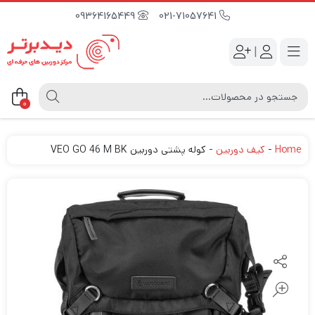
09364165449
021-71057641
|
0
Home
-
کیف دوربین
-
کوله پشتی دوربین VEO GO 46 M BK