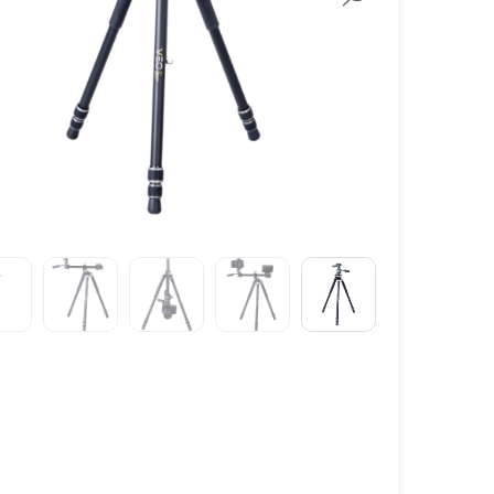
لنز سامیانگ-Samyang
لنز فوجی فیلم – FujiFilm
لنز موبایل