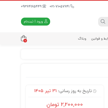
09364165449
021-71057641
ورود | ثبت‌نام
یط و قوانین
وبلاگ
0
داری
زه
زی
د
ی
تاریخ به روز رسانی:
31 تیر 1405
یه
2,200,000
تومان