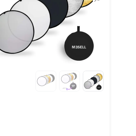
لنز سامیانگ-Samyang
لنز فوجی فیلم – FujiFilm
لنز موبایل