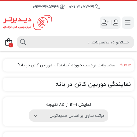
09364165449
021-71057641
|
0
Home
-
محصولات برچسب خورده "نمایندگی دوربین کانن در بانه"
نمایندگی دوربین کانن در بانه
نمایش 1–12 از 85 نتیجه