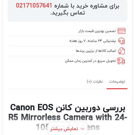
برای مشاوره خرید با شماره
02171057641
تماس بگیرید.
تضمین بهترین قیمت بازار
پشتیبانی ۲۴ ساعته، ۷ روز هفته
اصالت کالاها از برترین برندها
تحویل سریع در کمترین زمان ممکن
توضیحات
نظرات (0)
بررسی دوربین کانن Canon EOS
R5 Mirrorless Camera with 24-
105mm f/4 Lens
نمایش بیشتر