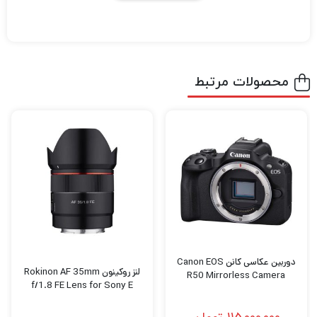
برای تصویرسازان
دوربین کانن
Canon EOS R5
حرفه‌ای که به وضوح ، سرعت و قابلیت‌های
فیلم‌برداری نیاز دارند، دارای سنسور CMOS 45
محصولات مرتبط
مگاپیکسلی جدید است که فیلمبرداری خام 8K،
عکاسی پیاپی 12 فریم در ثانیه با شاتر مکانیکی و
اولین دوربین EOS است که دارای لرزشگیر 5
محوره با تغییر سنسور است.
علاوه بر وضوح، این سنسور همچنین با پردازشگر
تصویر پیشرفته DIGIC X جفت می‌شود تا نسل
جدیدی از Dual Pixel CMOS AF را برای عملکرد
دوربین عکاسی کانن Canon EOS
لنز روکینون Rokinon AF 35mm
R50 Mirrorless Camera
فوکوس سریع، صاف و هوشمند با استفاده از
f/1.8 FE Lens for Sony E
1053 نقطه قابل انتخاب که کل میدان دید را