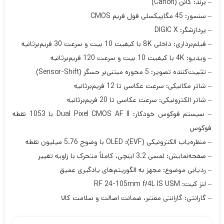
– برند: کانن (Canon)
– سنسور: 45 مگاپیکسلی فول فریم CMOS
– پردازشگر: DIGIC X
– فیلم‌برداری: داخلی 8K با کیفیت 10 بیت و سرعت 30 فریم‌بر‌ثانیه
– ویدیو: 4K با کیفیت 10 بیت و سرعت 120 فریم‌بر‌ثانیه
– تثبیت‌کننده تصویر: 5 محوره مبتنی‌بر حسگر (Sensor-Shift)
– شاتر مکانیکی: سرعت عکاسی تا 12 فریم‌بر‌ثانیه
– شاتر الکترونیکی: سرعت عکاسی تا 20 فریم‌بر‌ثانیه
– سیستم فوکوس خودکار: Dual Pixel CMOS AF II با 1053 نقطه
فوکوس
– منظره‌یاب الکترونیکی (EVF): OLED با وضوح 5.76 میلیون نقطه
– صفحه‌نمایش: لمسی 3.2 اینچی، کاملاً متحرک با زاویه تغییر
– ردیابی موضوع: مجهز به الگوریتم‌های یادگیری عمیق
– لنز کیت: RF 24-105mm f/4L IS USM
– گارانتی: گارانتی معتبر، ضمانت اصالت و سلامت کالا