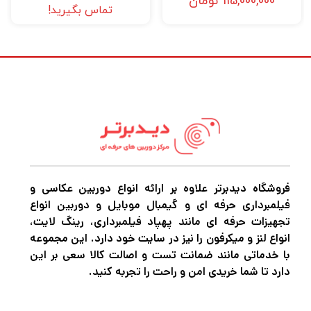
115,000,000
تومان
تماس بگیرید!
پوشش می‌دهد، ارائه دهد. این سیستم فوکوس
همچنین برای استفاده از فناوری یادگیری عمیق
برای ردیابی سوژه بهبود یافته و همچنین تشخیص
دقیق چشم، صورت و سر برای افراد و حیوانات به
روز شده است.
R5 در تکمیل دارایی های تصویربرداری، در عین
حال که دارای طراحی جدید است، برای کاربران
فروشگاه دیدبرتر علاوه بر ارائه انواع دوربین عکاسی و
سری 5 EOS نیز آشنا به نظر می رسد. منظره یاب
فیلمبرداری حرفه ای و گیمبال موبایل و دوربین انواع
الکترونیکی 0.5 اینچی 5.76 متری با وضوح بالا
تجهیزات حرفه ای مانند پهپاد فیلمبرداری، رینگ لایت،
انواع لنز و میکرفون را نیز در سایت خود دارد. این مجموعه
نرخ تازه سازی واقعی 120 فریم در ثانیه را ارائه می
با خدماتی مانند ضمانت تست و اصالت کالا سعی بر این
دهد در حالی که مانیتور LCD 3.2 اینچی لمسی
دارد تا شما خریدی امن و راحت را تجربه کنید.
پشتی دارای طراحی زوایای مختلف برای پاسخگویی