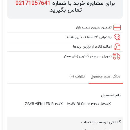
برای مشاوره خرید با شماره
02171057641
تماس بگیرید.
تضمین بهترین قیمت بازار
پشتیبانی ۲۴ ساعته، ۷ روز هفته
اصالت کالاها از برترین برندها
تحویل سریع در کمترین زمان ممکن
ویژگی های محصول
نظرات (0)
نام محصول
ZSYB ĐÈN LED B-200X – 160W Bi Color 3200-5600K
گارانتی برحسب انتخاب