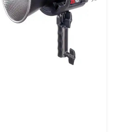
لنز سامیانگ-Samyang
لنز فوجی فیلم – FujiFilm
لنز موبایل