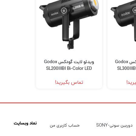
انحراف و با بالاترین کیفیت ممکن نمایش داده شوند؛ ویژگی مهم ب
ویدئو لایت گودکس Godox
ویدئو لایت گودکس Godox
قابل تنظیم است.
SL200IIIBI Bi-Color LED
SL300IIIB
۱۰٪
Monolight
Mo
بتوانید دقیقاً همان نوردهی موردنیاز صحنه را ایجاد کنید؛ چه نور
رید!
تماس بگیرید!
ی داخلی این لایت بسیار کاربردی هستند.
شبیه‌سازی آتش و… برای ساخت صحنه‌های پویا و سینمایی طراحی شد
نماد وبسایت
دوربین سونی-SONY
حساب کاربری من