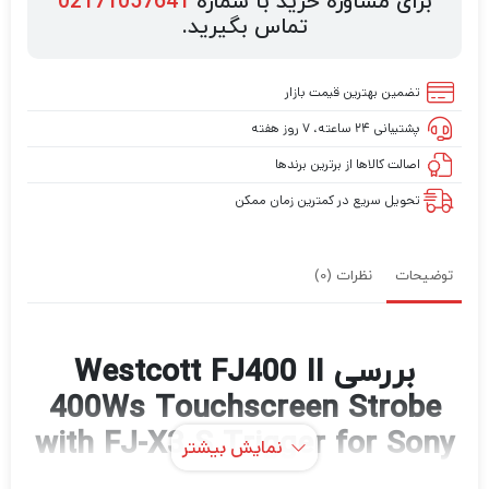
برای مشاوره خرید با شماره
02171057641
تماس بگیرید.
تضمین بهترین قیمت بازار
پشتیبانی ۲۴ ساعته، ۷ روز هفته
اصالت کالاها از برترین برندها
تحویل سریع در کمترین زمان ممکن
توضیحات
نظرات (0)
بررسی Westcott FJ400 II
400Ws Touchscreen Strobe
with FJ-X3 S Trigger for Sony
نمایش بیشتر
(2-Light Backpack Kit)