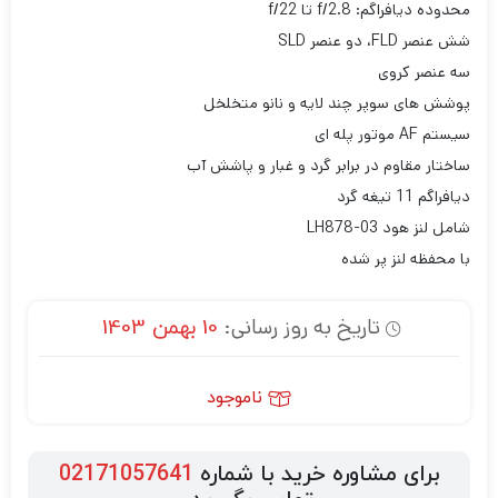
محدوده دیافراگم: f/2.8 تا f/22
شش عنصر FLD، دو عنصر SLD
سه عنصر کروی
پوشش های سوپر چند لایه و نانو متخلخل
سیستم AF موتور پله ای
ساختار مقاوم در برابر گرد و غبار و پاشش آب
دیافراگم 11 تیغه گرد
شامل لنز هود LH878-03
با محفظه لنز پر شده
تاریخ به روز رسانی:
10 بهمن 1403
ناموجود
برای مشاوره خرید با شماره
02171057641