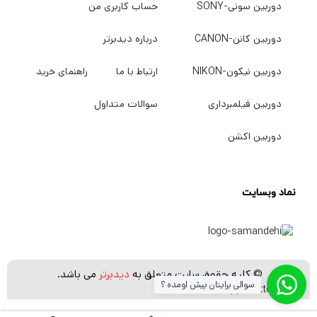
دوربین سونی-SONY
حساب کاربری من
دوربین کانن-CANON
درباره دیدبرتر
دوربین نیکون-NIKON
ارتباط با ما
راهنمای خرید
دوربین فیلمبرداری
سوالات متداول
دوربین اکشن
نماد وبسایت
© کلیه حقوق سایت متعلق به
دیدبرتر
می باشد.
سوالی برایتان پیش اومده ؟
[whatsapp_buttons]