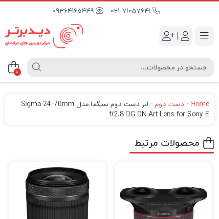
09364165449
021-71057641
|
0
Home
-
دست دوم
-
لنز دست دوم سیگما مدل Sigma 24-70mm
f/2.8 DG DN Art Lens for Sony E
محصولات مرتبط