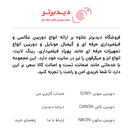
گیگابایتی دارد و سرعت خواندن تا 120 مگابایت بر
ثانیه را ارائه می‌کند. این با گذرگاه UHS-I سازگار
است و دارای رتبه بندی کلاس سرعت کلاس 10 و
U1 است که هر دو حداقل سرعت نوشتن 10
فروشگاه دیدبرتر علاوه بر ارائه انواع دوربین عکاسی و
فیلمبرداری حرفه ای و گیمبال موبایل و دوربین انواع
مگابایت بر ثانیه را تضمین می کنند. این کارت که
تجهیزات حرفه ای مانند پهپاد فیلمبرداری، رینگ لایت،
برای شرایط سخت ساخته شده است، ضد آب،
انواع لنز و میکرفون را نیز در سایت خود دارد. این مجموعه
با خدماتی مانند ضمانت تست و اصالت کالا سعی بر این
شوک، اشعه ایکس و دما است تا به محافظت از
دارد تا شما خریدی امن و راحت را تجربه کنید.
اطلاعات شما کمک کند، در حالی که یک سوئیچ
داخلی محافظت از نوشتن بیشتر به محافظت از
دوربین سونی-SONY
حساب کاربری من
محتوای شما کمک می کند.
دوربین کانن-CANON
درباره دیدبرتر
لحظه را از دست ندهید
دوربین نیکون-NIKON
ارتباط با ما
راهنمای خرید
کارت‌های SanDisk Ultra SD با عملکرد فوق‌العاده