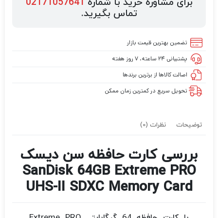
برای مشاوره خرید با شماره
02171057641
تماس بگیرید.
تضمین بهترین قیمت بازار
پشتیبانی ۲۴ ساعته، ۷ روز هفته
اصالت کالاها از برترین برندها
تحویل سریع در کمترین زمان ممکن
توضیحات
نظرات (0)
بررسی کارت حافظه سن دیسک
SanDisk 64GB Extreme PRO
UHS-II SDXC Memory Card
با کارت حافظه 64 گیگابایتی Extreme PRO