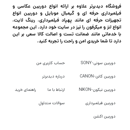
U1 است که هر دو حداقل سرعت نوشتن 10
فروشگاه دیدبرتر علاوه بر ارائه انواع دوربین عکاسی و
فیلمبرداری حرفه ای و گیمبال موبایل و دوربین انواع
مگابایت بر ثانیه را تضمین می کنند. این کارت که
تجهیزات حرفه ای مانند پهپاد فیلمبرداری، رینگ لایت،
برای شرایط سخت ساخته شده است، ضد آب،
انواع لنز و میکرفون را نیز در سایت خود دارد. این مجموعه
با خدماتی مانند ضمانت تست و اصالت کالا سعی بر این
شوک، اشعه ایکس و دما است تا به محافظت از
دارد تا شما خریدی امن و راحت را تجربه کنید.
اطلاعات شما کمک کند، در حالی که یک سوئیچ
داخلی محافظت از نوشتن بیشتر به محافظت از
دوربین سونی-SONY
حساب کاربری من
محتوای شما کمک می کند.
دوربین کانن-CANON
درباره دیدبرتر
لحظه را از دست ندهید
دوربین نیکون-NIKON
ارتباط با ما
راهنمای خرید
کارت‌های SanDisk Ultra SD با عملکرد فوق‌العاده
ضبط ویدیوی UHS-I سریع هستند تا به شما
دوربین فیلمبرداری
سوالات متداول
امکان می‌دهند خاطرات خود را در صورت وقوع
دوربین اکشن
ثبت کنید.