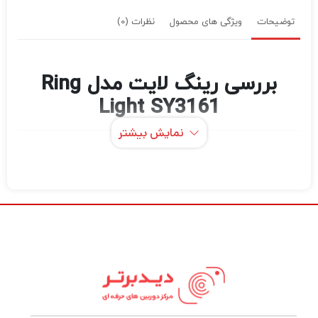
توضیحات
ویژگی های محصول
نظرات (0)
بررسی رینگ لایت مدل Ring
Light SY3161
نمایش بیشتر
رینگ لایت مدل SY3161 یکی از بهترین گزینه‌ها
برای ایجاد نور مناسب در عکاسی و فیلم‌برداری
است که به دلیل طراحی حرفه‌ای و قابلیت‌های
متنوع، برای استفاده در استودیوهای کوچک و
خانگی، لایوهای اینستاگرامی، و تولید محتوای
ویدیویی بسیار مناسب است. این رینگ لایت با
نور نرم و قابل تنظیم، می‌تواند بهترین انتخاب
برای عکاسان و اینفلوئنسرها باشد که به دنبال