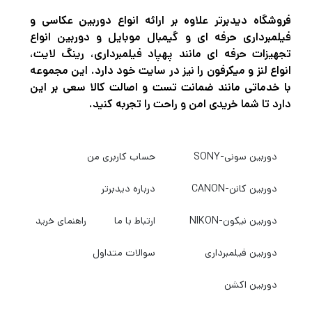
نتیجه‌ای باکیفیت و طبیعی هستند.
فروشگاه دیدبرتر علاوه بر ارائه انواع دوربین عکاسی و
فیلمبرداری حرفه ای و گیمبال موبایل و دوربین انواع
تجهیزات حرفه ای مانند پهپاد فیلمبرداری، رینگ لایت،
ویژگی‌های اصلی رینگ لایت Ring Light SY3161
انواع لنز و میکرفون را نیز در سایت خود دارد. این مجموعه
با خدماتی مانند ضمانت تست و اصالت کالا سعی بر این
دارد تا شما خریدی امن و راحت را تجربه کنید.
قدرت نور قابل تنظیم: مدل SY3161 با تنظیمات
چندگانه نور، امکان تنظیم شدت روشنایی را به
دوربین سونی-SONY
حساب کاربری من
کاربر می‌دهد تا نور مناسب برای هر شرایطی را
فراهم کند.
دوربین کانن-CANON
درباره دیدبرتر
دوربین نیکون-NIKON
ارتباط با ما
راهنمای خرید
کنترل دمای رنگ: این رینگ لایت دارای کنترلر
دمای رنگ (کلوین) است که به کاربر اجازه می‌دهد
دوربین فیلمبرداری
سوالات متداول
بین نور گرم، سرد و طبیعی جابجا شود، مناسب
دوربین اکشن
برای شرایط نورپردازی مختلف.