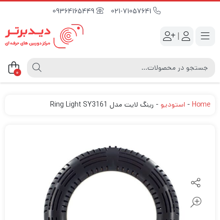
09364165449
021-71057641
|
0
Home
-
استودیو
-
رینگ لایت مدل Ring Light SY3161