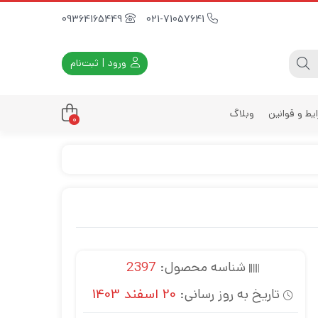
09364165449
021-71057641
ورود | ثبت‌نام
یط و قوانین
وبلاگ
0
داری
زه
زی
د
ی
شناسه محصول:
2397
یه
تاریخ به روز رسانی:
20 اسفند 1403