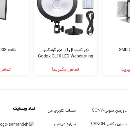
نور ثابت ال ای دی گودکس
فلات SMD DBK 600S
Godox CL10 LED Webcasting
Ambient Light
رید!
تماس بگیرید!
تماس 
نماد وبسایت
دوربین سونی-SONY
حساب کاربری من
دوربین کانن-CANON
درباره دیدبرتر