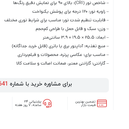
– شاخص نور (CRI): بالای ۹۰ برای نمایش دقیق رنگ‌ها
– زاویه نور: ۱۲۰ درجه برای پوشش یکنواخت
– قابلیت تنظیم شدت نور: مناسب برای شرایط نوری مختلف
– وزن: سبک و قابل حمل با طراحی کم‌حجم
– ابعاد: ۲۵.۵ × ۱۹.۵ × ۳.۹ سانتی‌متر
– منبع تغذیه: آداپتور برق یا باتری (قابل خرید جداگانه)
– مناسب برای: عکاسی پرتره، محصولات و فیلم‌برداری
– گارانتی: گارانتی معتبر، ضمانت اصالت و سلامت کالا
برای مشاوره خرید با شماره
641
تضمین بهترین
پشتیبانی ۲۴
قیمت بازار
ساعته، ۷ روز هفته