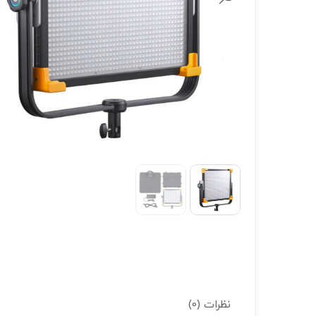
لنز سامیانگ-Samyang
لنز فوجی فیلم – FujiFilm
لنز موبایل
نظرات (0)