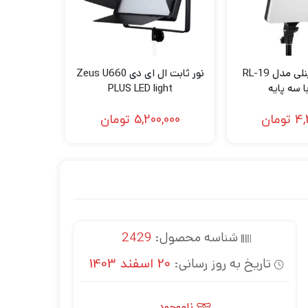
سافت لایت پنلی مدل RL-19
نور ثابت ال ای دی Zeus U660
ا سه پایه
PLUS LED light
4,
تومان
5,200,000
تومان
شناسه محصول:
2429
تاریخ به روز رسانی:
20 اسفند 1403
ناموجود