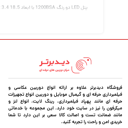
برگ ها به پرتو می روند تا مناطقی از سوژه را
برق توسط منبع تغذیه AC ارائه شده تامین می شود، اما در صورت عدم دسترسی به برق، چراغ می تواند روی باتری های اختیاری V-mount نیز کار کند.
یک مکان عالی برای شروع
پنل‌های LED سری SA
فروشگاه دیدبرتر علاوه بر ارائه انواع دوربین عکاسی و
عکاسی، نورپردازی ویدئو، تنظیمات مصاحبه و م
فیلمبرداری حرفه ای و گیمبال موبایل و دوربین انواع تجهیزات
حرفه ای مانند پهپاد فیلمبرداری، رینگ لایت، انواع لنز و
ساخته شده برای سفر
میکرفون را نیز در سایت خود دارد. این مجموعه با خدماتی
به لطف محفظه های سبک وزن ABS، پنل های LED سری SA می توانند در حین سفر آسان به مکان ها و مکان ها، در برابر استفاده گسترده مقاومت کنند.
مانند ضمانت تست و اصالت کالا سعی بر این دارد تا شما
دویدن بی صدا
خریدی امن و راحت را تجربه کنید.