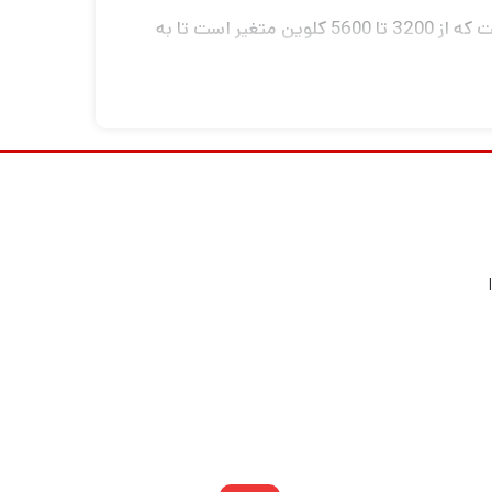
پنل LED دو رنگ 1200BSA با ابعاد 18.5 x 15 x 3.4 اینچ از NanLite یک منبع نور مقرون به صرفه با دمای رنگ است که از 3200 تا 5600 کلوین متغیر است تا به
راحتی با وسایل تنگستن یا نور روز یا با طیف گسترده ای از شرایط نور محیط ادغام شود. درجه بالای CRI/TLCI نور در 95/93 نشانگر دقت در رندر رنگ است. شدت
با بارندورهای 4 طرفه شامل کانتور و کنترل کرد؛ به سادگی یکی را بچرخانید. یا تعداد بیشتری از
ود حفظ کنید.
شروع کرده‌اند، ایده‌آل برای پخش زنده، وبلاگ‌نویسی، نور