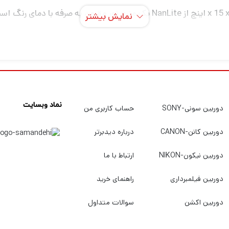
نمایش بیشتر
نور نیز متغیر است، از 0 تا 100 درجه. خروجی 1200BSA را می توان 
 که می خواهید روشن کنید و نور را از مناطقی که نمی خواهید روشن ش
نماد وبسایت
دوربین سونی-SONY
حساب کاربری من
دوربین کانن-CANON
درباره دیدبرتر
NanLite  برای عکاسان مقرون‌به‌صرفه و افرادی که به‌تازگی با نورپردازی استودیویی 
دوربین نیکون-NIKON
ارتباط با ما
وارد دیگر هستند.
دوربین فیلمبرداری
راهنمای خرید
دوربین اکشن
سوالات متداول