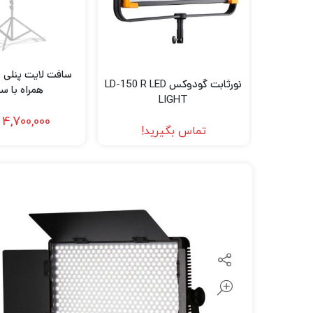
لنز سامیانگ-Samyang
لنز فوجی فیلم – FujiFilm
لنز موبایل
نورثابت گودوکس LD-150 R LED
همراه با سه
LIGHT
4,700,000
تماس بگیرید!