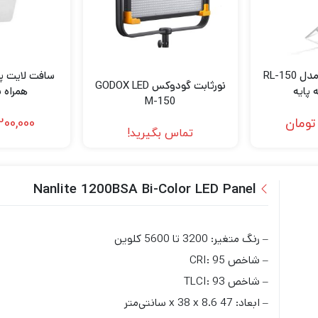
سافت لایت پنلی مدل RL-150
نورثابت گودوکس GODOX LED
 پایه
همراه ب
M-150
تومان
200,000
تماس بگیرید!
Nanlite 1200BSA Bi-Color LED Panel
– رنگ متغیر: 3200 تا 5600 کلوین
– شاخص CRI: 95
– شاخص TLCI: 93
– ابعاد: 47 x 38 x 8.6 سانتی‌متر