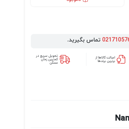
02171057
تماس بگیرید.
تحویل سریع در
اصالت کالاها از
کمترین زمان
برترین برندها
ممکن