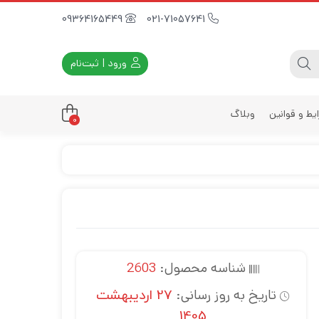
09364165449
021-71057641
ورود | ثبت‌نام
یط و قوانین
وبلاگ
0
داری
زه
زی
د
ی
شناسه محصول:
2603
یه
تاریخ به روز رسانی:
27 اردیبهشت
1405