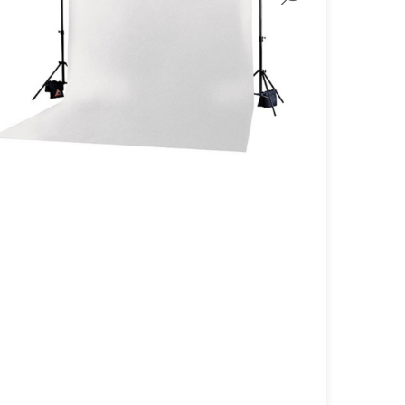
لنز سامیانگ-Samyang
لنز فوجی فیلم – FujiFilm
لنز موبایل