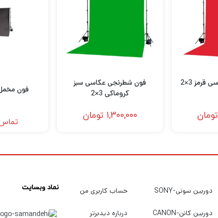
قرمز 3×2
فون شطرنجی عکاسی سبز
فون مخمل م
کروماکی 3×2
ومان
1,300,000
تومان
تماس 
نماد وبسایت
دوربین سونی-SONY
حساب کاربری من
دوربین کانن-CANON
درباره دیدبرتر