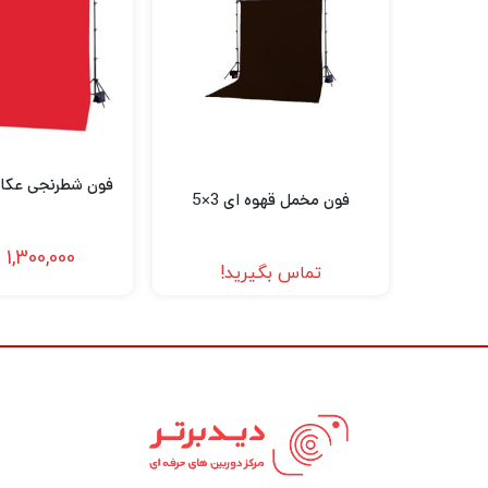
فون شطرنجی عکاسی 
فون مخمل قهوه ای 3×5
1,300,000
ت
تماس بگیرید!