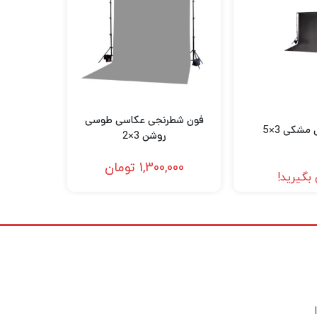
فون شطرنجی عکاسی طوسی
شکی 3×5
روشن 3×2
1,300,000
تومان
بگیرید!