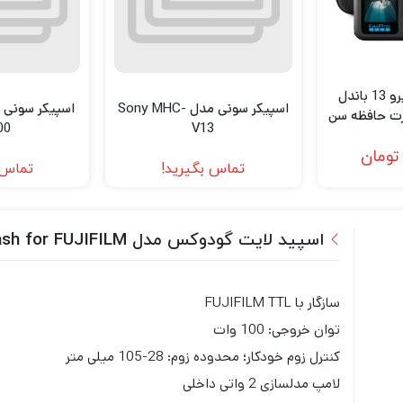
دوربین گوپرو هیرو 13 باندل
اسپیکر سونی مدل Sony MHC-
ارت حافظه سن
00
V13
دیسک 64 گیگابایت Gopro
تومان
HERO13 bund
تماس بگیرید!
تماس 
& SanDisk
اسپید لایت گودوکس مدل Godox V100 Flash for FUJIFILM
سازگار با FUJIFILM TTL
توان خروجی: 100 وات
کنترل زوم خودکار؛ محدوده زوم: 28-105 میلی متر
لامپ مدلسازی 2 واتی داخلی