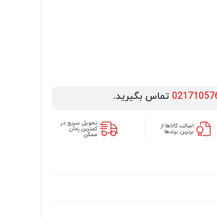
02171057
تماس بگیرید.
تحویل سریع در
اصالت کالاها از
کمترین زمان
برترین برندها
ممکن