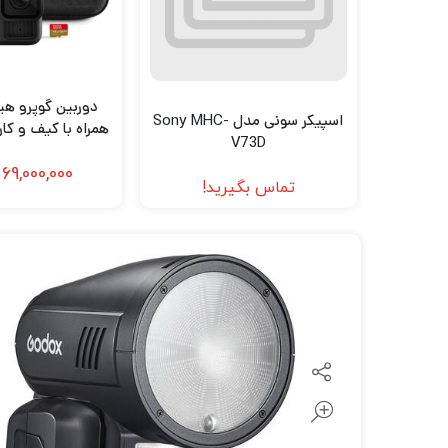
لنز سامیانگ-Samyang
لنز فوجی فیلم – FujiFilm
لنز موبایل
اسپیکر سونی مدل Sony MHC-
همراه با کیف و ک
V73D
le includes Case
69,000,000
تماس بگیرید!
 64GB Extreme