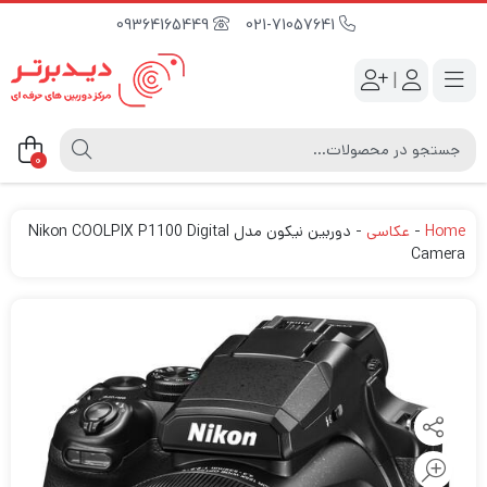
09364165449
021-71057641
|
0
Home
-
عکاسی
-
دوربین نیکون مدل Nikon COOLPIX P1100 Digital
Camera