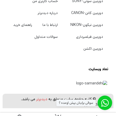
دوربین سونی-SONY
حساب کاربری من
دوربین کانن-CANON
درباره دیدبرتر
دوربین نیکون-NIKON
ارتباط با ما
راهنمای خرید
دوربین فیلمبرداری
سوالات متداول
دوربین اکشن
نماد وبسایت
© کلیه حقوق سایت متعلق به
دیدبرتر
می باشد.
سوالی برایتان پیش اومده ؟
[whatsapp_buttons]