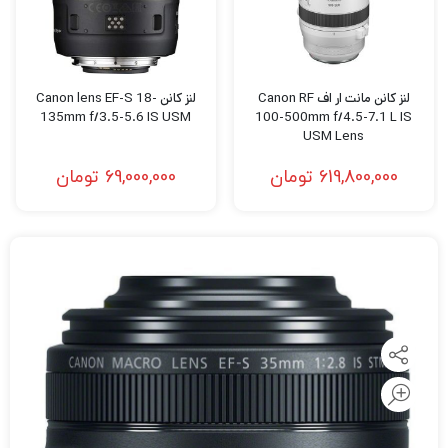
لنز کانن مانت ار اف Canon RF
لنز کانن Canon lens EF-S 18-
135mm f/3.5-5.6 IS USM
100-500mm f/4.5-7.1 L IS
USM Lens
619,800,000
تومان
69,000,000
تومان