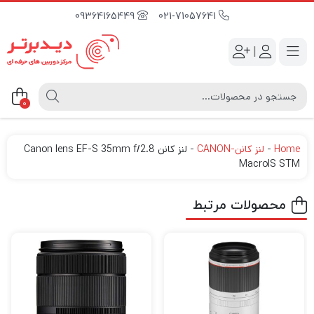
09364165449
021-71057641
|
0
Home
-
لنز کانن-CANON
-
لنز کانن Canon lens EF-S 35mm f/2.8
MacroIS STM
محصولات مرتبط