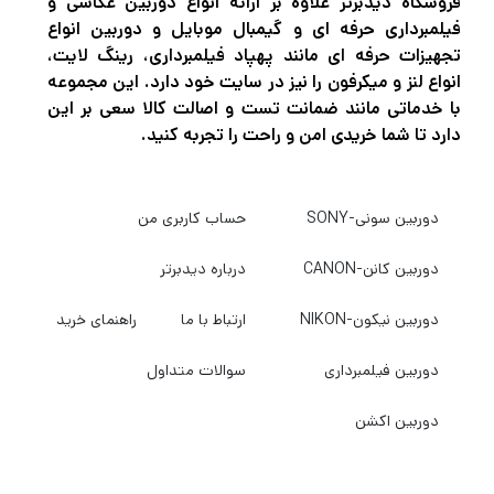
لنز ماکرو کانن EF-S 35mmبرابر با ۱:۱ بوده و
فروشگاه دیدبرتر علاوه بر ارائه انواع دوربین عکاسی و
فیلمبرداری حرفه ای و گیمبال موبایل و دوربین انواع
حداقل فاصله فوکوس آن ۱۳ سانتیمتر است.
تجهیزات حرفه ای مانند پهپاد فیلمبرداری، رینگ لایت،
همچنین این لنز به فلاش‌های LED پیوسته در
انواع لنز و میکرفون را نیز در سایت خود دارد. این مجموعه
با خدماتی مانند ضمانت تست و اصالت کالا سعی بر این
جلو مجهز می‌باشد که منجر به ثبت باکیفیت‌تر
دارد تا شما خریدی امن و راحت را تجربه کنید.
عکس‌های ماکرو می‌شود و با آن می‌توان
سوژه‌های کوچک را در اندازه‌های واقعی ثبت کرد و
از جواهرات عکس‌های بی‌نظیری ثبت نمود.
دوربین سونی-SONY
حساب کاربری من
دوربین کانن-CANON
درباره دیدبرتر
عدسی‌ها
در داخل لنز از ۱۰ عدسی در ۶ گروه استفاده شده
دوربین نیکون-NIKON
ارتباط با ما
راهنمای خرید
که یکی از آن‌ها از نوع غیر کروی یا Aspherical
دوربین فیلمبرداری
سوالات متداول
می‌باشد و با وجود این عدسی، پراکندگی‌های رنگی
دوربین اکشن
اصلاح شده و شارپنس و کیفیت تصویر،‌بیشتر
میشود.