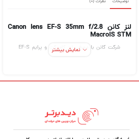
توضیحات
نظرات (0)
لنز کانن Canon lens EF-S 35mm f/2.8
MacroIS STM
شرکت کانن با معرفی لنز کامپکت و پرایم EF-S
نمایش بیشتر
35mm f/2.8 Macro IS STM، ابزاری پیشرفته
برای عکاسی ماکرو و کلوزآپ در اختیار مشتریان قرار
داد. فاصله‌ کانونی این لنز ماکرو کانن ۳۵ میلیمتر
است. این لنز با دوربین‌های با سنسور APS-C
سازگار بوده و فاصله کانونی معادل ۳۵ میلی‌متری
آن برابر با ۵۶ میلیمتر می‌باشد بنابراین می‌توانید
به راحتی از سوژه‌های بسیار کوچک مانند حشرات
و سکه‌ها و تمبر عکاسی کنید. ضریب بزرگنمایی در