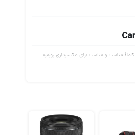
EF 50mm f / از Canon یک فشرده با طول معمولی کاملاً مناسب و مناسب برای عکسبرداری روزمره
تر بر عمق میدان برای جداسازی موضوع است. عناصر منحصر
ی تحقق کنتراست و دقت بیشتر رنگ هنگام کار در شرایط نور
له برقی AF برای تحقق عملکرد فوکوس خودکار سریع و تقریبا ساکت به همراه رد کردن تمرکز
طول متوسط ​​عادی برای DSLR های Canon EF-mount با فریم کامل طراحی شده است ، اما می تواند در مدلهای APS-C که دارای فاصله کانونی معادل 80 میلی متر