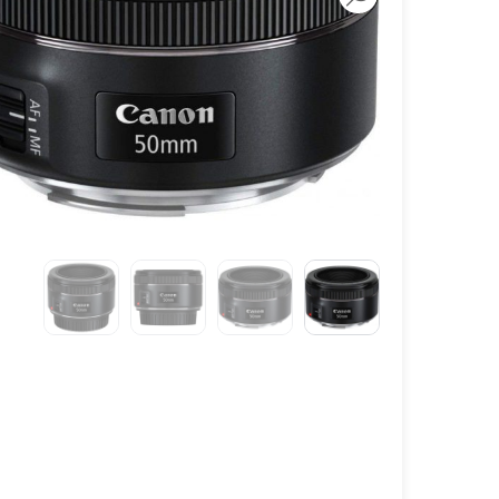
لنز سامیانگ-Samyang
لنز فوجی فیلم – FujiFilm
لنز موبایل