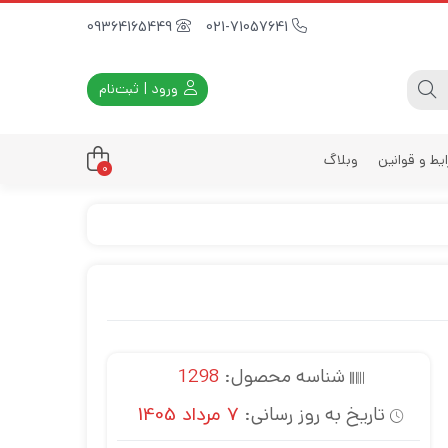
09364165449
021-71057641
ورود | ثبت‌نام
یط و قوانین
وبلاگ
0
داری
زه
زی
د
ی
شناسه محصول:
1298
یه
تاریخ به روز رسانی:
7 مرداد 1405