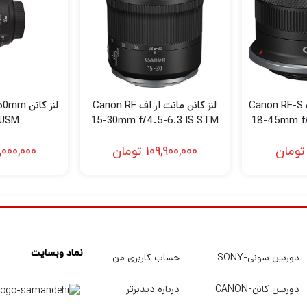
شن / f / 1.8 ، امکان کنترل بیشتر بر عمق میدان را برای برنامه های کاربردی با تمرکز ا
د به کار گرفته شده است تا در صورت کار در شرایط روشنایی قوی ، کن
لنز کانن مانت ار اف Canon RF-S
لنز کانن مانت ار اف Canon RF
لنز کانن
 USM
15-30mm f/4.5-6.3 IS STM
18-45mm f/
Lens
تومان
109,900,000
تومان
,000,000
برای دوام و همچنین یک حلقه فوکوس در محل واقع شده برای حفظ ی
خش از کیفیت تمرکز می شود که از استفاده از عمق کم عمق میدان و 
نماد وبسایت
دوربین سونی-SONY
حساب کاربری من
دوربین کانن-CANON
درباره دیدبرتر