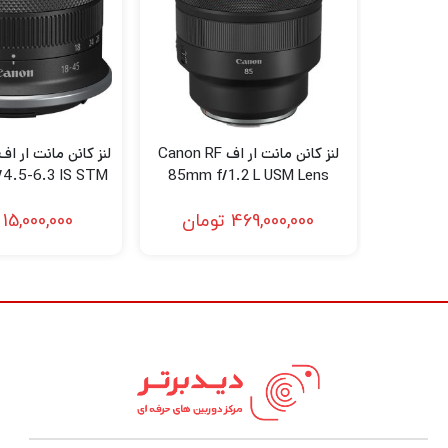
حداکثر دیافراگم رو
می برد.
روکش فوق العاده طیف برای عناصر منحصر به فر
لنز کانن مانت ار اف Canon RF
4.5-6.3 IS STM
85mm f/1.2 L USM Lens
شود.
Lens
469,000,000
تومان
15,000,000
طراحی بدنی بازسازی شده دارای یک لنز فلزی 
دیافراگم هفت تیغه ای گرد باعث ایجاد لذت ب