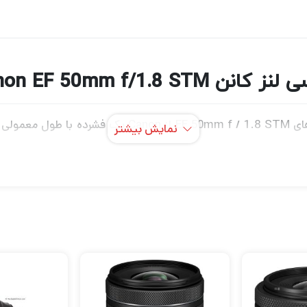
 کانن Canon EF 50mm f/1.8 STM
یکی از متنوع ترین فاصله کانونی موجود ، لنزهای  1.8 STM
نمایش بیشتر
گم f / 1.8 دارای حداکثر مزایای کار در شرایط دشوار روشنایی و همچنین کنترل بیش
ک پوشش Super Spectra برای کمک به به حداقل رساندن شعله ور شدن و اشباع کردن برا
پس زمینه و سخت استفاده می کنند. علاوه بر این ، از موتور STM پ