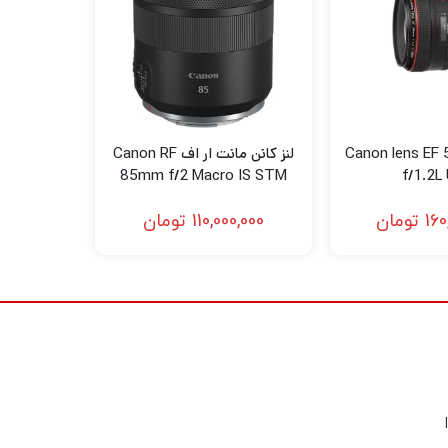
نتخابی فراهم می کند و همچنین از کار با آن در شرایط کم نور بهره
تراست و خنثی تر رنگ را به حداقل برساند.
یک موتور پله AF STM متوجه فوکوس خودکار صاف و تقریبا ساکت می شود که با الگوریتم های پیشرفته AF و یک پردازنده سرعت بالا برای عملکرد سریع AF تکمیل می
 Canon lens EF 50mm
لنز کانن مانت ار اف Canon RF
85mm f/2 Macro IS STM
f/1.2L
Lens
160
تومان
110,000,000
تومان
ک فاکتور فرم جمع و جور است.
تکنیک های تمرکز انتخابی سود می برد.