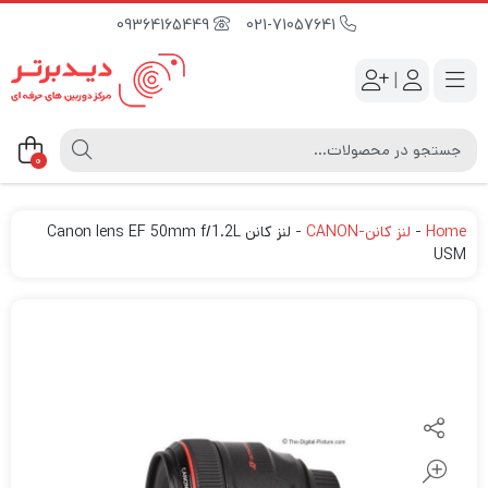
09364165449
021-71057641
|
0
Home
-
لنز کانن-CANON
-
لنز کانن Canon lens EF 50mm f/1.2L
USM