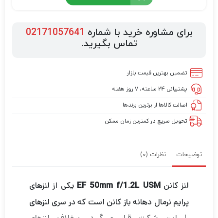
برای مشاوره خرید با شماره
02171057641
تماس بگیرید.
تضمین بهترین قیمت بازار
پشتیبانی ۲۴ ساعته، ۷ روز هفته
اصالت کالاها از برترین برندها
تحویل سریع در کمترین زمان ممکن
توضیحات
نظرات (0)
لنز کانن
یکی از لنز‌های
EF 50mm f/1.2L USM
پرایم نرمال دهانه باز کانن است که در سری لنز‌های