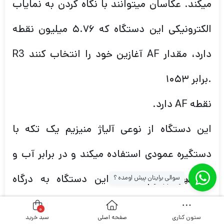
میکند. عکاسان میتوانند با نگاه کردن به نمایاب
الکترونیکی این دستگاه که ۵.۷۶ میلیون نقطه
دارد، مقدار AF آغازین خود را انتخاب کنند R3
.برابر ۱۰۵۳
نقطه AF دارد.
این دستگاه از نوعی آلیاژ منیزیم یک تکه با
دستگیره عمودی استفاده میکند و در برابر آب و
گردوغبار مقاوم است. این دستگاه به درگاه
سوالی برایتان پیش اومده ؟
[whatsapp_buttons]
سیمیLAN ، وایفای، بلوتوث و USB-C مجهز
0
ستون کناری
صفحه اصلی
سبد خرید