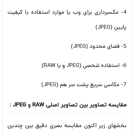
5- فضای محدود (JPEG)
6- استفاده شخصی (JPEG و یا RAW)
7- عکاسی سریع پشت سر هم (JPEG)
مقایسه تصاویر بین تصاویر اصلی RAW و JPEG :
بخشهای زیر اکنون مقایسه بصری دقیق بین چندین
تصویر مختلف RAW و JPEG را نشان می دهد. تمام
عکس ها با استفاده از دوربین و تنظیمات فایل زیر
گرفته شده است: