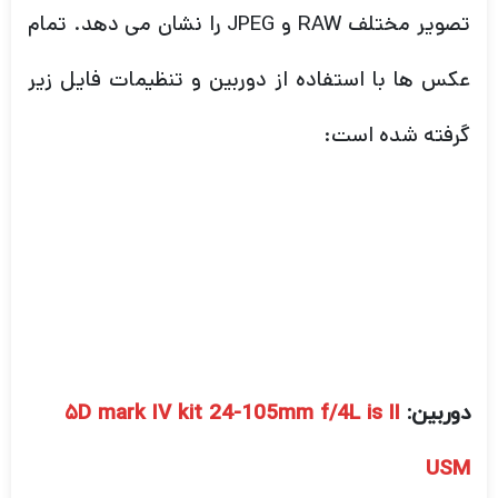
دوربین:
۵D mark IV kit 24-105mm f/4L is II
USM
تنظیمات پرونده: SRAW + متوسط JPEG
سبک تصویر : استاندارد