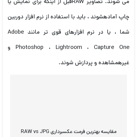
می شوند. تصاویر RAWقبل از اینکه برای نمایش یا
چاپ آمادهشوند ، باید با استفاده از نرم افزار دوربین
شما ، یا در نرم افزارهای قوی تر مانند Adobe
Photoshop ، Lightroom ، Capture One و
غیرهمشاهده و پردازش شوند.
مقایسه بهترین فرمت عکسبرداری RAW vs JPG
آیا هر قالب مفید است؟ بله . اما ، آیا به وضوح یک
قالب برتر وجود دارد؟ کاملا! اجازه ندهید کسی به
شما بگوید JPEG ها به همان خوبی RAW ها هستند