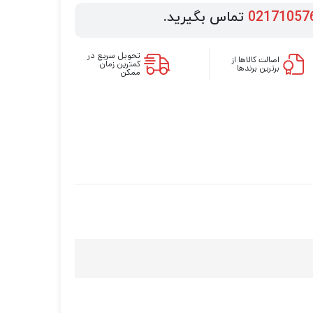
02171057
تماس بگیرید.
تحویل سریع در
اصالت کالاها از
کمترین زمان
برترین برندها
ممکن