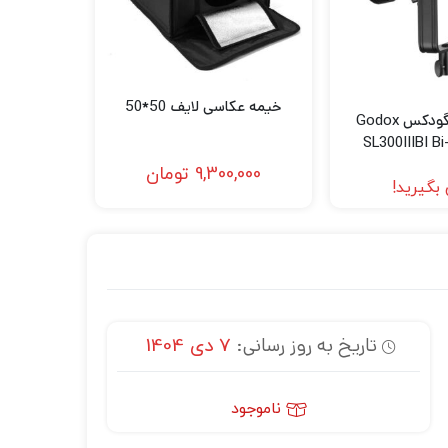
خیمه عکاسی لایف 50*50
ویدئو لایت گودکس Godox
SL300IIIBI B
Monol
9,300,000
تومان
بگیرید!
تاریخ به روز رسانی:
7 دی 1404
ناموجود