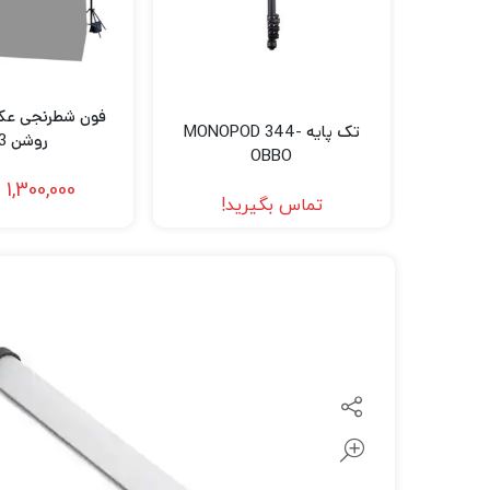
لنز سامیانگ-Samyang
لنز فوجی فیلم – FujiFilm
لنز موبایل
فون شطرنجی عک
تک پایه MONOPOD 344-
روشن 3×2
OBBO
1,300,000
ت
تماس بگیرید!