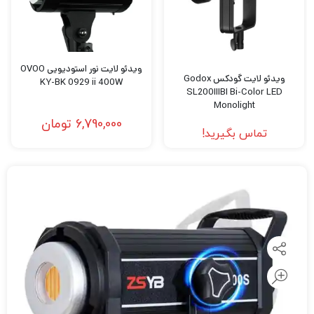
ويدئو لايت نور استودیویی OVOO
ویدئو لایت گودکس Godox
KY-BK 0929 ii 400W
SL200IIIBI Bi-Color LED
Monolight
6,790,000
تومان
تماس بگیرید!