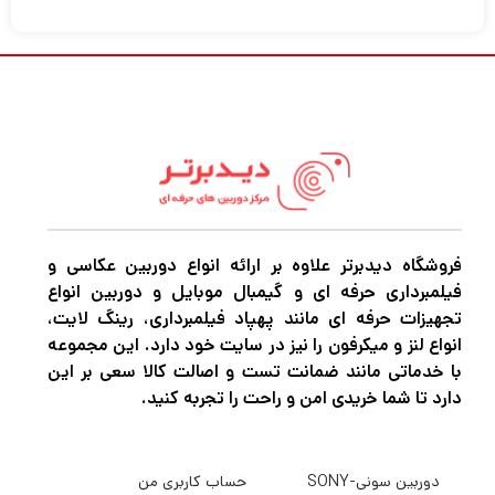
نور باتومی ژیون تک FIVERAY FR100C RGB از
Zhiyun-Tech یک چراغ لوله کارآمد و یکپارچه با
فن است که به دلیل مشخصات باریکش با در نظر
گرفتن گیمبال ها طراحی شده است. لامپ های
LED RGB دارای طیف رنگی قابل تنظیم از 0 تا
360 درجه در حالت HSI، دمای رنگ متغیر و
کاهش نور مداوم 0 تا 100 درصد هستند. این
چراغ کاملاً برجسته است و یک چراغ پرکننده ایده
فروشگاه دیدبرتر علاوه بر ارائه انواع دوربین عکاسی و
فیلمبرداری حرفه ای و گیمبال موبایل و دوربین انواع
آل برای تیراندازی با اسلحه است. صفحه کنترل و
تجهیزات حرفه ای مانند پهپاد فیلمبرداری، رینگ لایت،
صفحه نمایش آن به شما امکان می دهد بین
انواع لنز و میکرفون را نیز در سایت خود دارد. این مجموعه
با خدماتی مانند ضمانت تست و اصالت کالا سعی بر این
حالت های مختلف جابجا شوید و وضعیت باتری
دارد تا شما خریدی امن و راحت را تجربه کنید.
خود را مشاهده کنید.
دوربین سونی-SONY
حساب کاربری من
FIVERAY FR100C دارای فن های داخلی برای