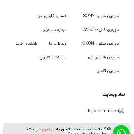
می کنید. فرم جمع و جور 5 x 5 x 2.6 اینچی به
دوربین سونی-SONY
حساب کاربری من
شما امکان می دهد آن را در جایی قرار دهید که
نورهای بزرگتر جا نشوند.
دوربین کانن-CANON
درباره دیدبرتر
راه خود را روشن کنید
دوربین نیکون-NIKON
ارتباط با ما
راهنمای خرید
G200 یک ابزار نوری عالی برای عکاسی و
دوربین فیلمبرداری
سوالات متداول
فیلمبرداری به طور یکسان، روشنایی یکنواخت را
دوربین اکشن
برای تصویرسازانی که به دنبال نور قابل حمل و
کارآمد هستند، تولید می کند. نور برای
نماد وبسایت
استودیوها، اتاق‌های پخش زنده و دیگر سناریوها
مناسب است. با استفاده از منبع تغذیه ارائه
شده، اگر یک پریز برق متناوب در این نزدیکی
وجود داشته باشد، آماده عکسبرداری خواهید
© کلیه حقوق سایت متعلق به
دیدبرتر
می باشد.
سوالی برایتان پیش اومده ؟