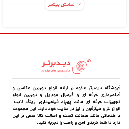
نمایش بیشتر
به عنوان یک چراغ کوچک و در عین حال قدرتمند
که می توانید آن را در کف دست خود نگه دارید،
تک نور LED دو رنگی MOLUS G200 از Zhiyun
دارای مجموعه ای از ویژگی های حرفه ای برای
پاسخگویی به نیازهای مختلف نورپردازی شما
است. طراحی نوآورانه آن که امکان ادغام یکپارچه
با هر دکل روشنایی را فراهم می کند، امکان جدا
شدن بدون زحمت کنترل کننده از بدنه سبک را
فراهم می کند. یکی دیگر از ویژگی های اصلی
فروشگاه دیدبرتر علاوه بر ارائه انواع دوربین عکاسی و
فیلمبرداری حرفه ای و گیمبال موبایل و دوربین انواع
حالت MAX Extreme است که حداکثر توان
تجهیزات حرفه ای مانند پهپاد فیلمبرداری، رینگ لایت،
خروجی نور را به 300 وات افزایش می دهد. شما
انواع لنز و میکرفون را نیز در سایت خود دارد. این مجموعه
با خدماتی مانند ضمانت تست و اصالت کالا سعی بر این
قدرت تقویت شده، قابلیت دو رنگ، کنترل عملی،
دارد تا شما خریدی امن و راحت را تجربه کنید.
و یک وسیله سبک وزن را تنها با 2.2 پوند دریافت