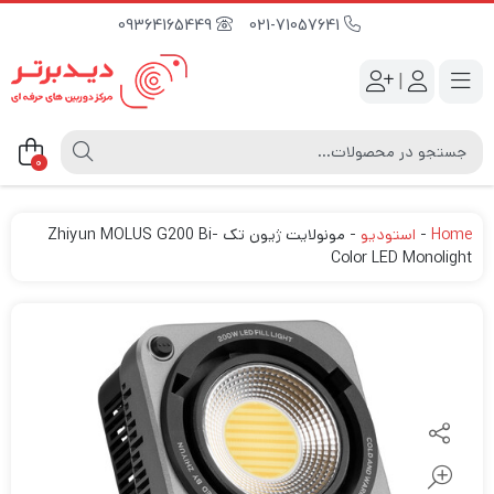
09364165449
021-71057641
|
0
Home
-
استودیو
-
مونولایت ژیون تک Zhiyun MOLUS G200 Bi-
Color LED Monolight