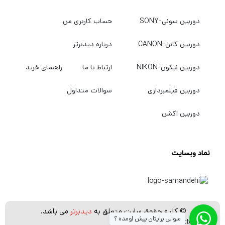
دوربین سونی-SONY
حساب کاربری من
دوربین کانن-CANON
درباره دیدبرتر
دوربین نیکون-NIKON
ارتباط با ما
راهنمای خرید
دوربین فیلمبرداری
سوالات متداول
دوربین اکشن
نماد وبسایت
© کلیه حقوق سایت متعلق به
دیدبرتر
می باشد.
سوالی برایتان پیش اومده ؟
[whatsapp_buttons]