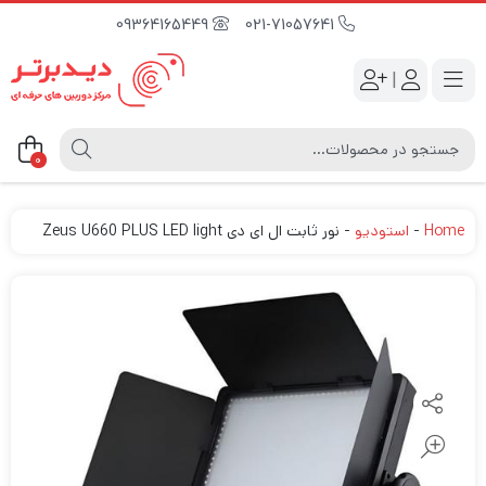
09364165449
021-71057641
|
0
Home
-
استودیو
-
نور ثابت ال ای دی Zeus U660 PLUS LED light