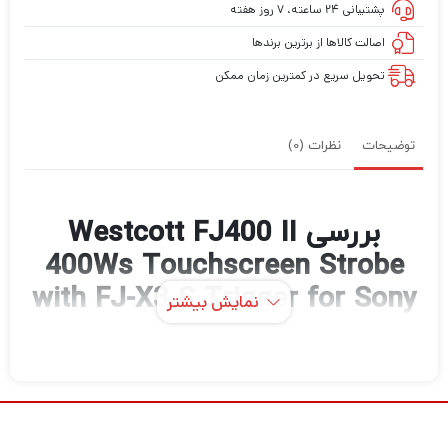
پشتیبانی ۲۴ ساعته، ۷ روز هفته
اصالت کالاها از برترین برندها
تحویل سریع در کمترین زمان ممکن
توضیحات
نظرات (0)
بررسی Westcott FJ400 II
400Ws Touchscreen Strobe
with FJ-X3 S Trigger for Sony
نمایش بیشتر
(1-Light Backpack Kit)