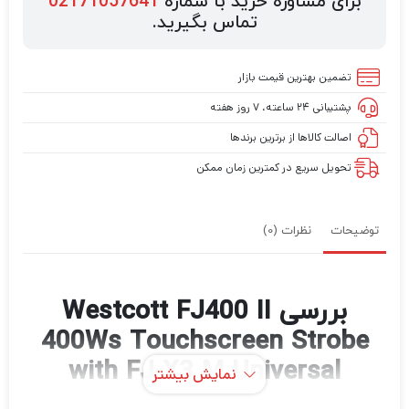
برای مشاوره خرید با شماره
02171057641
تماس بگیرید.
تضمین بهترین قیمت بازار
پشتیبانی ۲۴ ساعته، ۷ روز هفته
اصالت کالاها از برترین برندها
تحویل سریع در کمترین زمان ممکن
توضیحات
نظرات (0)
بررسی Westcott FJ400 II
400Ws Touchscreen Strobe
with FJ-X3 M Universal
نمایش بیشتر
Trigger (2-Light Backpack Kit)