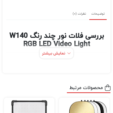
توضیحات
نظرات (0)
بررسی فلات نور چند رنگ W140
RGB LED Video Light
نمایش بیشتر
حالت نور رنگارنگ RGB: HUE قابل تنظیم و
روشنایی قابل تنظیم 0٪ -100، جلوه های رنگارنگ
مختلفی را در اختیار شما قرار می دهد. به شما
اجازه می دهد به سرعت و به طور مداوم الهام
محصولات مرتبط
بگیرید.
حالت دمای دو رنگ سرد و گرم: تنظیم دمای رنگ
گسترده 2500K-9000K، تنظیم پله، شما می