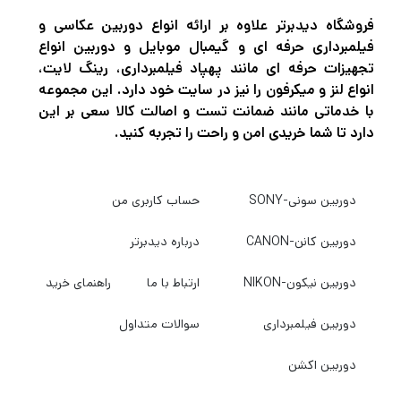
و کناری 1/4 اینچی، به‌علاوه آداپتور کفش سرد
فروشگاه دیدبرتر علاوه بر ارائه انواع دوربین عکاسی و
ارائه شده، می‌توانید چراغ ال‌ای‌دی را به راحتی یا
فیلمبرداری حرفه ای و گیمبال موبایل و دوربین انواع
به راحتی روی دوربین نصب کنید.
تجهیزات حرفه ای مانند پهپاد فیلمبرداری، رینگ لایت،
انواع لنز و میکرفون را نیز در سایت خود دارد. این مجموعه
با خدماتی مانند ضمانت تست و اصالت کالا سعی بر این
دارد تا شما خریدی امن و راحت را تجربه کنید.
دوربین سونی-SONY
حساب کاربری من
دوربین کانن-CANON
درباره دیدبرتر
دوربین نیکون-NIKON
ارتباط با ما
راهنمای خرید
دوربین فیلمبرداری
سوالات متداول
دوربین اکشن