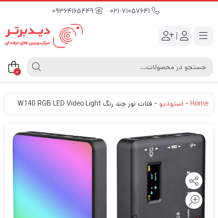
09364165449
021-71057641
|
0
Home
-
استودیو
-
فلات نور چند رنگ W140 RGB LED Video Light