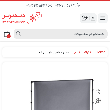
09364165449
021-71057641
|
0
Home
-
بکگراند عکاسی
-
فون مخمل طوسی 3×5